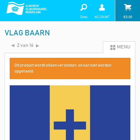
Zoek
ACCOUNT
€
0,00
VLAG BAARN
2 van 16
MENU
Dit product wordt alleen verzonden, en kan niet worden
opgehaald.