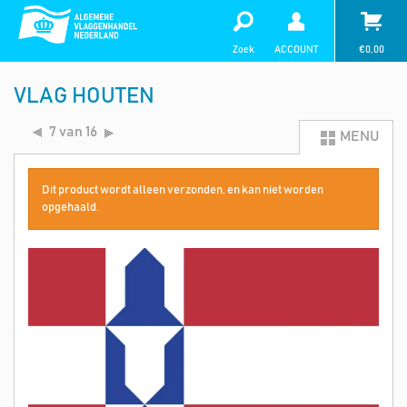
Zoek
ACCOUNT
€
0,00
VLAG HOUTEN
7 van 16
MENU
Dit product wordt alleen verzonden, en kan niet worden
opgehaald.