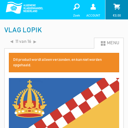
Zoek
ACCOUNT
€
0,00
VLAG LOPIK
11 van 16
MENU
Dit product wordt alleen verzonden, en kan niet worden
opgehaald.