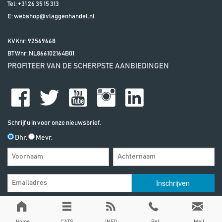
Tel:
+31 26 35 15 313
E:
webshop@vlaggenhandel.nl
KVKnr: 92569668
BTWnr:
NL866102164B01
PROFITEER VAN DE SCHERPSTE AANBIEDINGEN
Schrijf u in voor onze nieuwsbrief.
Dhr.
Mevr.
Algemene Voorwaarden
| | Alle vermelde prijzen zijn exclusief btw, tenzij
anders vermeld
Privacy & Disclaimer
Home
CATS
INFO
Bel
Mail