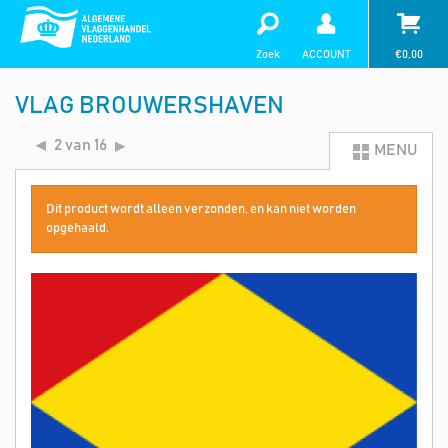
Zoek
ACCOUNT
€
0,00
VLAG BROUWERSHAVEN
2 van 16
MENU
Dit product wordt alleen verzonden, en kan niet worden
opgehaald.