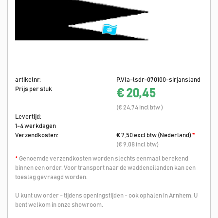
artikelnr:
P.Vla-lsdr-070100-sirjansland
Prijs per stuk
€ 20,45
(€ 24,74 incl btw )
Levertijd:
1-4 werkdagen
Verzendkosten:
€ 7,50 excl btw (Nederland)
*
(€ 9,08 incl btw)
*
Genoemde verzendkosten worden slechts eenmaal berekend
binnen een order. Voor transport naar de waddeneilanden kan een
toeslag gevraagd worden.
U kunt uw order - tijdens openingstijden - ook ophalen in Arnhem. U
bent welkom in onze showroom.