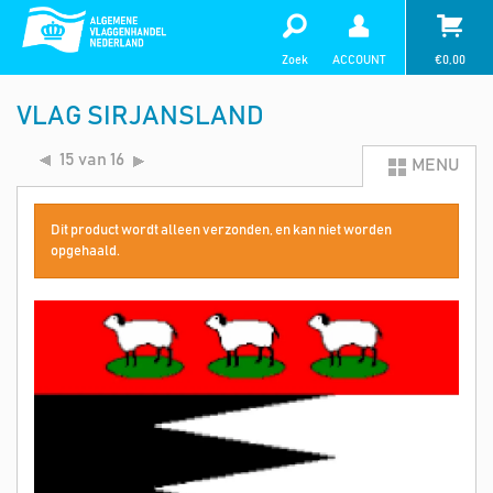
Zoek
ACCOUNT
€
0,00
VLAG SIRJANSLAND
15 van 16
MENU
Dit product wordt alleen verzonden, en kan niet worden
opgehaald.