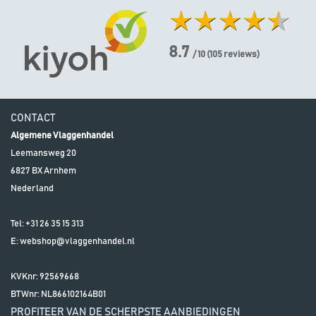
8.7
/ 10
(
105
reviews)
CONTACT
Algemene Vlaggenhandel
Leemansweg 20
6827 BX
Arnhem
Nederland
Tel:
+31 26 35 15 313
E:
webshop@vlaggenhandel.nl
KVKnr: 92569668
BTWnr:
NL866102164B01
PROFITEER VAN DE SCHERPSTE AANBIEDINGEN