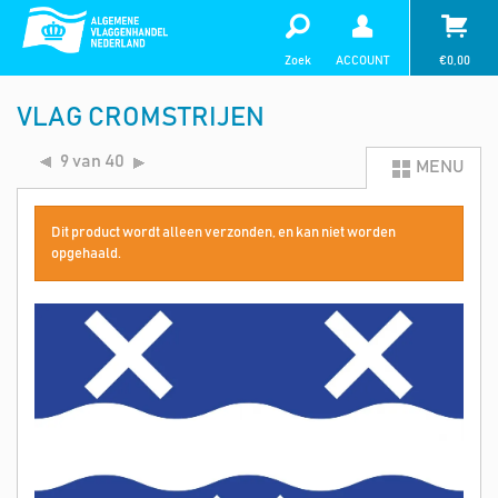
Zoek
ACCOUNT
€
0,00
VLAG CROMSTRIJEN
9 van 40
MENU
Dit product wordt alleen verzonden, en kan niet worden
opgehaald.