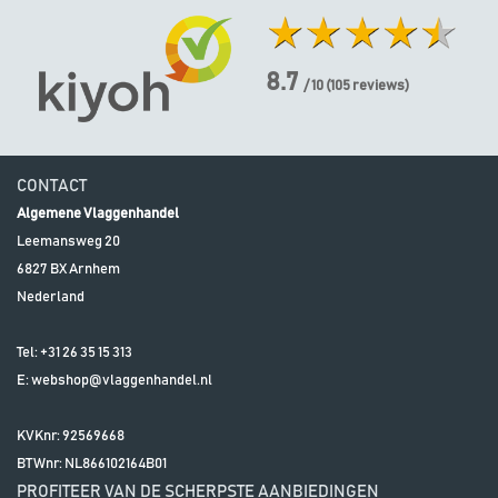
8.7
/ 10
(
105
reviews)
CONTACT
Algemene Vlaggenhandel
Leemansweg 20
6827 BX
Arnhem
Nederland
Tel:
+31 26 35 15 313
E:
webshop@vlaggenhandel.nl
KVKnr: 92569668
BTWnr:
NL866102164B01
PROFITEER VAN DE SCHERPSTE AANBIEDINGEN