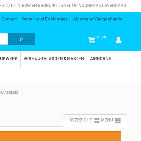
8.7 / 10 | NIEUW EN GEBRUIKT | SNEL UIT VOORRAAD LEVERBAAR
Contact
Onderhoud En Montage
Algemene Vlaggenhandel
€
0,00
RUKWERK
VERHUUR VLAGGEN & MASTEN
AIRBORNE
 MAASSLUIS
OVERZICHT
MENU