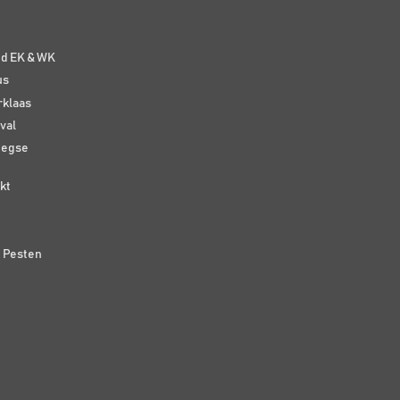
e
nd EK & WK
us
rklaas
val
eegse
kt
n Pesten