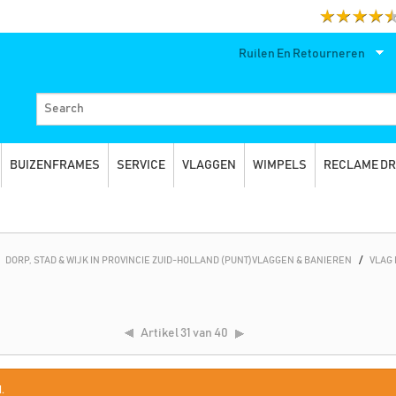
Ruilen En Retourneren
BUIZENFRAMES
SERVICE
VLAGGEN
WIMPELS
RECLAME D
DORP, STAD & WIJK IN PROVINCIE ZUID-HOLLAND (PUNT)VLAGGEN & BANIEREN
/
VLAG
Artikel
31 van 40
.