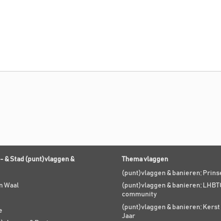
- & Stad (punt)vlaggen &
Thema vlaggen
(punt)vlaggen & banieren; Prin
n Waal
(punt)vlaggen & banieren; LHBT
community
(punt)vlaggen & banieren; Kers
e
Jaar