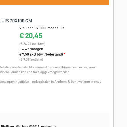
UIS 70X100 CM
Vla-lsdr-070100-maassluis
€ 20,45
(€ 24,74 incl btw )
1-4 werkdagen
€ 7,50 excl btw (Nederland)
*
(€ 9,08 incl btw)
osten worden slechts eenmaal berekend binnen een order. Voor
addeneilanden kan een toeslag gevraagd worden.
ijdens openingstijden - ook ophalen in Arnhem. U bent welkom in onze
s 10x15 cm
|
Vla-lsdr-010015-maassluis