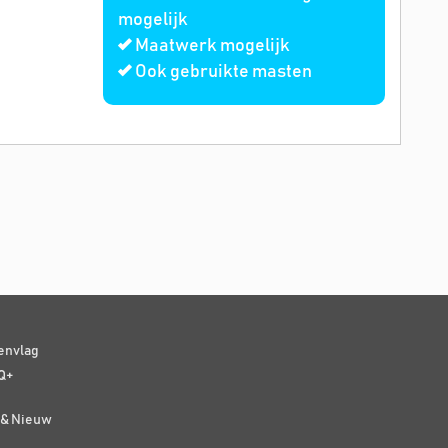
mogelijk
Maatwerk mogelijk
Ook gebruikte masten
senvlag
Q+
t & Nieuw