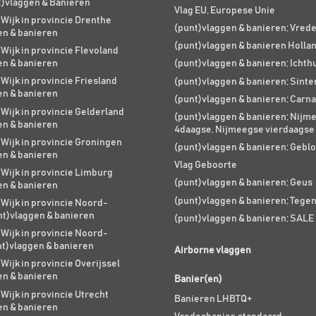
t)vlaggen & Banieren
Vlag EU, Europese Unie
 Wijk in provincie Drenthe
(punt)vlaggen & banieren; Vred
en & banieren
(punt)vlaggen & banieren Holla
 Wijk in provincie Flevoland
en & banieren
(punt)vlaggen & banieren; Ichth
 Wijk in provincie Friesland
(punt)vlaggen & banieren; Sinte
en & banieren
(punt)vlaggen & banieren; Carna
 Wijk in provincie Gelderland
(punt)vlaggen & banieren; Nijm
en & banieren
4daagse, Nijmeegse vierdaagse
 Wijk in provincie Groningen
(punt)vlaggen & banieren; Geblo
en & banieren
Vlag Geboorte
 Wijk in provincie Limburg
(punt)vlaggen & banieren; Geus
en & banieren
(punt)vlaggen & banieren; Tege
 Wijk in provincie Noord-
nt)vlaggen & banieren
(punt)vlaggen & banieren; SALE
 Wijk in provincie Noord-
nt)vlaggen & banieren
Airborne vlaggen
 Wijk in provincie Overijssel
en & banieren
Banier(en)
 Wijk in provincie Utrecht
Banieren LHBTQ+
en & banieren