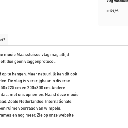
Vlag Maasslui
€
199,95
uct?
ze mooie Maassluisse vlag mag altijd
eft dus geen vlaggenprotocol.
op te hangen. Maar natuurlijk kan dit ook
n. De vlag is verkrijgbaar in diverse
, 150x225 cm en 200x300 cm. Andere
contact met ons opnemen. Naast deze mooie
aad. Zoals Nederlandse, Internationale,
 een ruime voorraad van wimpels,
rames en nog meer. Zie op onze website