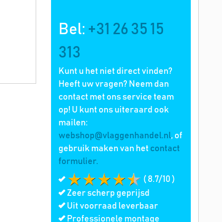
Bel:
+31 26 35 15
313
Kunt u het niet direct vinden?
Heeft uw vragen? Neem dan
contact met ons service team
op! U kunt ons uiteraard ook
mailen:
webshop@vlaggenhandel.nl
, of
gebruik maken van het
contact
formulier.
( 8.7/10 )
Zeer scherp geprijsd
Uit voorraad leverbaar
Professionele montage