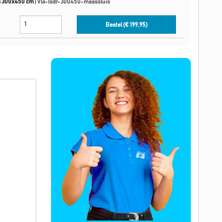
s 300x450 cm
|
Vla-lsdr-300450-maassluis
Bestel (€
199,95
)