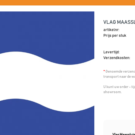
VLAG MAASSL
artikelnr:
Prijs per stuk
Levertijd:
Verzendkosten:
*
Genoemde verzendk
transport naar de w
U kunt uw order - t
showroom.
Vlag Maasslui