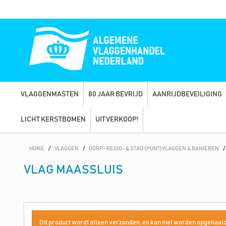
VLAGGENMASTEN
80 JAAR BEVRIJD
AANRIJDBEVEILIGING
LICHT KERSTBOMEN
UITVERKOOP!
HOME
/
VLAGGEN
/
DORP- REGIO- & STAD (PUNT)VLAGGEN & BANIEREN
/
VLAG MAASSLUIS
Dit product wordt alleen verzonden, en kan niet worden opgehaald