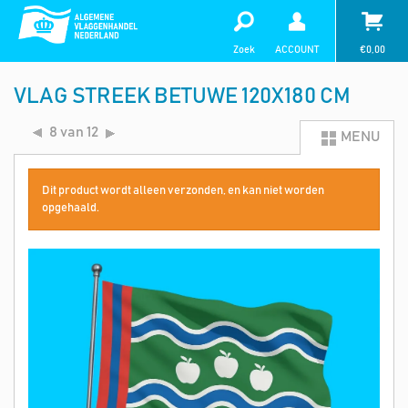
Zoek
ACCOUNT
€
0,00
VLAG STREEK BETUWE 120X180 CM
8 van 12
MENU
Dit product wordt alleen verzonden, en kan niet worden
opgehaald.