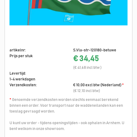
artikelnr:
S.Vla-str-120180-betuwe
Prijs per stuk
€ 34,45
(€ 41,68 incl btw )
Levertijd:
1-4 werkdagen
Verzendkosten:
€ 10,00 excl btw (Nederland)
*
(€ 12,10 incl btw)
*
Genoemde verzendkosten worden slechts eenmaal berekend
binnen een order. Voor transport naar de waddeneilanden kan een
toeslag gevraagd worden.
U kunt uw order - tijdens openingstijden - ook ophalen in Arnhem. U
bent welkom in onze showroom.