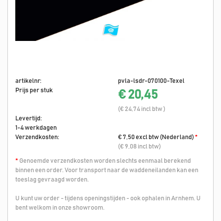
artikelnr:
pvla-lsdr-070100-Texel
Prijs per stuk
€ 20,45
(€ 24,74 incl btw )
Levertijd:
1-4 werkdagen
Verzendkosten:
€ 7,50 excl btw (Nederland)
*
(€ 9,08 incl btw)
*
Genoemde verzendkosten worden slechts eenmaal berekend
binnen een order. Voor transport naar de waddeneilanden kan een
toeslag gevraagd worden.
U kunt uw order - tijdens openingstijden - ook ophalen in Arnhem. U
bent welkom in onze showroom.