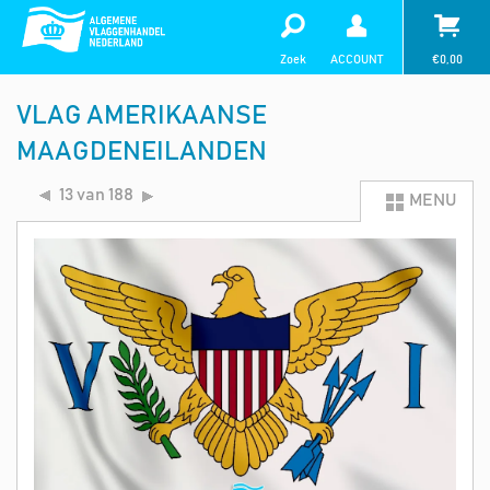
Zoek
ACCOUNT
€
0,00
VLAG AMERIKAANSE
MAAGDENEILANDEN
13 van 188
MENU