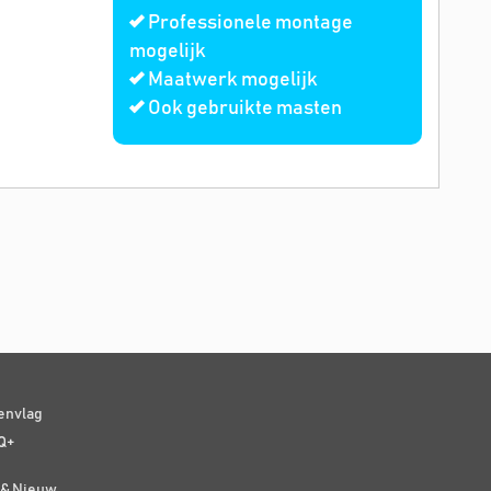
Professionele montage
mogelijk
Maatwerk mogelijk
Ook gebruikte masten
senvlag
Q+
t & Nieuw