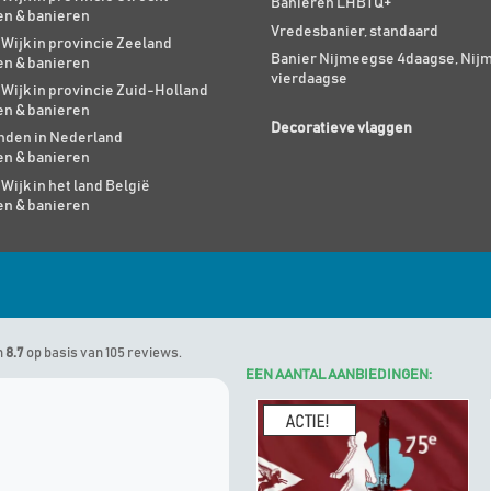
Banieren LHBTQ+
en & banieren
Vredesbanier, standaard
 Wijk in provincie Zeeland
Banier Nijmeegse 4daagse, Nij
en & banieren
vierdaagse
 Wijk in provincie Zuid-Holland
en & banieren
Decoratieve vlaggen
den in Nederland
en & banieren
 Wijk in het land België
en & banieren
n
8.7
op basis van 105 reviews.
EEN AANTAL AANBIEDINGEN:
Marinus
geeft Algemene Vlagg