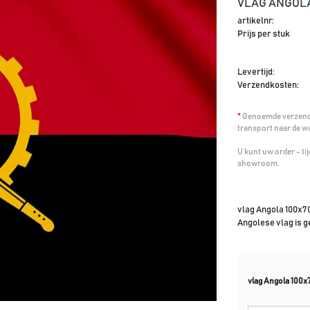
VLAG ANGOLA
artikelnr:
Prijs per stuk
Levertijd:
Verzendkosten:
*
Genoemde verzendk
transport naar de w
U kunt uw order - t
showroom.
vlag Angola 100x70
Angolese vlag is 
vlag Angola 100x