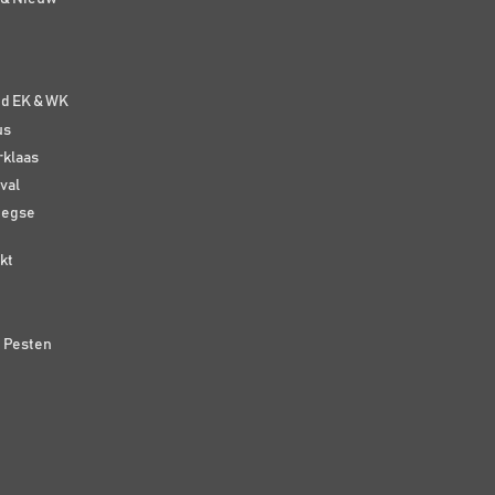
e
nd EK & WK
us
rklaas
val
eegse
kt
n Pesten