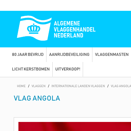
80 JAAR BEVRIJD
AANRIJDBEVEILIGING
VLAGGENMASTEN
LICHT KERSTBOMEN
UITVERKOOP!
HOME
/
VLAGGEN
/
INTERNATIONALE LANDEN VLAGGEN
/
VLAG ANGOL
VLAG ANGOLA