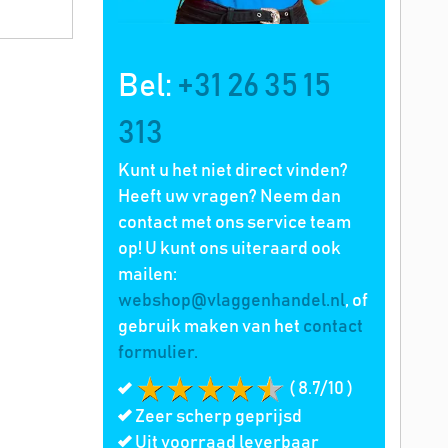
Bel:
+31 26 35 15
313
Kunt u het niet direct vinden?
Heeft uw vragen? Neem dan
contact met ons service team
op! U kunt ons uiteraard ook
mailen:
webshop@vlaggenhandel.nl
, of
gebruik maken van het
contact
formulier.
( 8.7/10 )
Zeer scherp geprijsd
Uit voorraad leverbaar