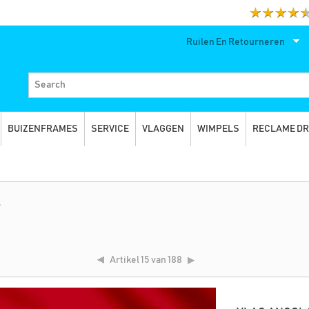
Ruilen En Retourneren
BUIZENFRAMES
SERVICE
VLAGGEN
WIMPELS
RECLAME D
A
Artikel
15 van 188