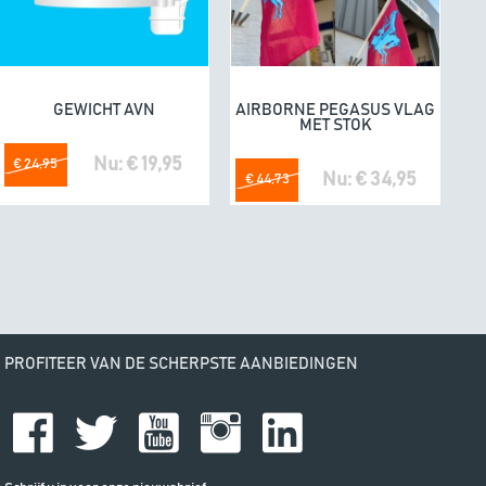
e. Fijne producten.
04/07/20
omdat he
GEWICHT AVN
AIRBORNE PEGASUS VLAG
In winkelwagen
In winkelwagen
MET STOK
Nu: € 19,95
€ 24,95
Nu: € 34,95
€ 44,73
PROFITEER VAN DE SCHERPSTE AANBIEDINGEN