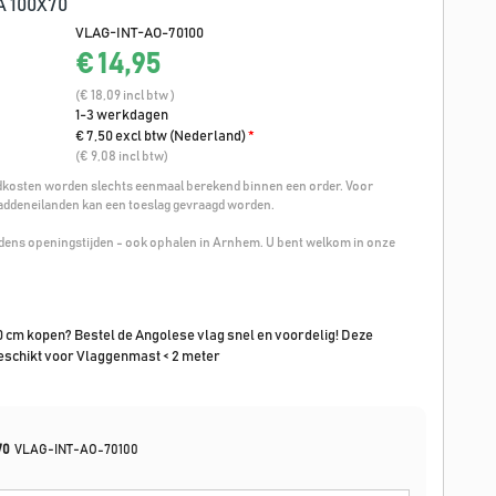
 100X70
VLAG-INT-AO-70100
€ 14,95
(€ 18,09 incl btw )
1-3 werkdagen
€ 7,50 excl btw (Nederland)
*
(€ 9,08 incl btw)
osten worden slechts eenmaal berekend binnen een order. Voor
addeneilanden kan een toeslag gevraagd worden.
ijdens openingstijden - ook ophalen in Arnhem. U bent welkom in onze
 cm kopen? Bestel de Angolese vlag snel en voordelig! Deze
geschikt voor Vlaggenmast < 2 meter
70
VLAG-INT-AO-70100