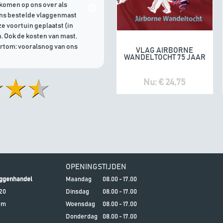
komen op ons over als
21/07/2026 | Goede communicati
ons bestelde vlaggenmast
e voortuin geplaatst (in
. Ook de kosten van mast,
ortom: vooralsnog van ons
VLAG AIRBORNE
In winkelwagen
WANDELTOCHT 75 JAAR
Nu: € 24,75
OPENINGSTIJDEN
ggenhandel
Maandag
08.00 - 17.00
20
Dinsdag
08.00 - 17.00
em
Woensdag
08.00 - 17.00
Donderdag
08.00 - 17.00