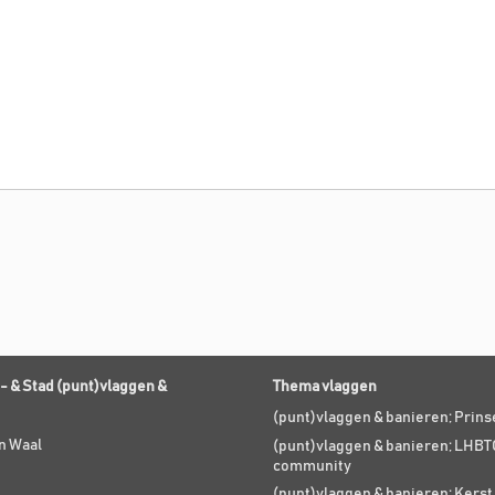
- & Stad (punt)vlaggen &
Thema vlaggen
(punt)vlaggen & banieren; Prin
n Waal
(punt)vlaggen & banieren; LHBT
community
(punt)vlaggen & banieren; Kers