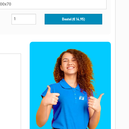
Bestel (€
14,95
)