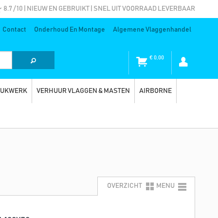
8.7 / 10 | NIEUW EN GEBRUIKT | SNEL UIT VOORRAAD LEVERBAAR
Contact
Onderhoud En Montage
Algemene Vlaggenhandel
€
0,00
RUKWERK
VERHUUR VLAGGEN & MASTEN
AIRBORNE
OVERZICHT
MENU