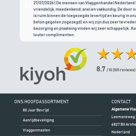
27/07/2026 | De mensen van Vlaggenhandel Nederland 
vriendelijk, meedenkend, snel en vakkundig. De door 
is ruim binnen de toegezegde levertijd en keurig in onz
beton gegoten zogezegd) en wij zijn dus zeer tevreden
bezorging en plaatsing vinden wij zeer schappelijk . K
louter complimenten.
8.7
/ 10
(
105
reviews)
ONS HOOFDASSORTIMENT
CONTACT
Algemene Vla
80 Jaar Bevrijd
Leemansweg 
Aanrijdbeveiliging
6827 BX
Arnh
Vlaggenmasten
Nederland