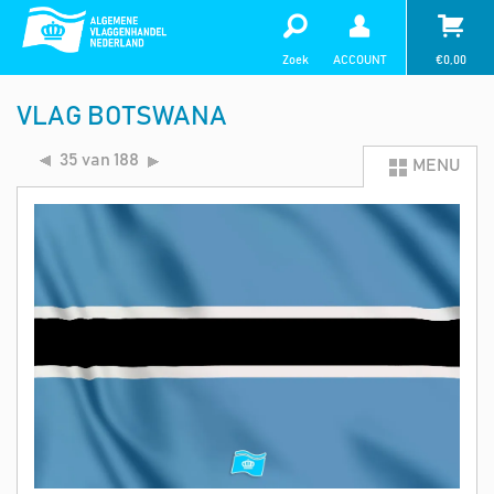
Zoek
ACCOUNT
€
0,00
VLAG BOTSWANA
35 van 188
MENU