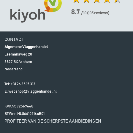
8.7
/ 10
(
105
reviews)
CONTACT
Algemene Vlaggenhandel
Leemansweg 20
6827 BX
Arnhem
Nederland
Tel:
+31 26 35 15 313
E:
webshop@vlaggenhandel.nl
KVKnr: 92569668
BTWnr:
NL866102164B01
PROFITEER VAN DE SCHERPSTE AANBIEDINGEN