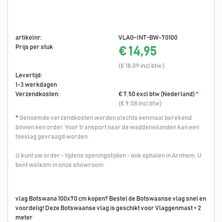
artikelnr:
VLAG-INT-BW-70100
Prijs per stuk
€ 14,95
(€ 18,09 incl btw )
Levertijd:
1-3 werkdagen
Verzendkosten:
€ 7,50 excl btw (Nederland)
*
(€ 9,08 incl btw)
*
Genoemde verzendkosten worden slechts eenmaal berekend
binnen een order. Voor transport naar de waddeneilanden kan een
toeslag gevraagd worden.
U kunt uw order - tijdens openingstijden - ook ophalen in Arnhem. U
bent welkom in onze showroom.
vlag Botswana 100x70 cm kopen? Bestel de Botswaanse vlag snel en
voordelig! Deze Botswaanse vlag is geschikt voor Vlaggenmast < 2
meter