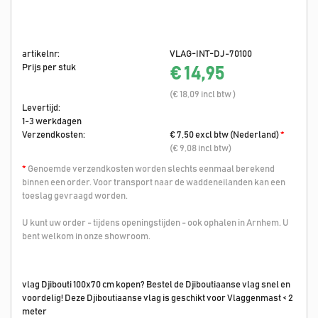
artikelnr:
VLAG-INT-DJ-70100
Prijs per stuk
€ 14,95
(€ 18,09 incl btw )
Levertijd:
1-3 werkdagen
Verzendkosten:
€ 7,50 excl btw (Nederland)
*
(€ 9,08 incl btw)
*
Genoemde verzendkosten worden slechts eenmaal berekend
binnen een order. Voor transport naar de waddeneilanden kan een
toeslag gevraagd worden.
U kunt uw order - tijdens openingstijden - ook ophalen in Arnhem. U
bent welkom in onze showroom.
vlag Djibouti 100x70 cm kopen? Bestel de Djiboutiaanse vlag snel en
voordelig! Deze Djiboutiaanse vlag is geschikt voor Vlaggenmast < 2
meter