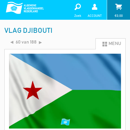
Zoek
ACCOUNT
€
0,00
VLAG DJIBOUTI
60 van 188
MENU