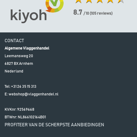
8.7
/ 10
(
105
reviews)
CONTACT
Algemene Vlaggenhandel
Leemansweg 20
6827 BX
Arnhem
Nederland
Tel:
+31 26 35 15 313
E:
webshop@vlaggenhandel.nl
KVKnr: 92569668
BTWnr:
NL866102164B01
PROFITEER VAN DE SCHERPSTE AANBIEDINGEN