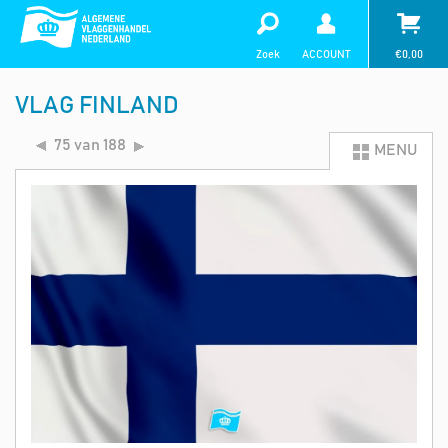
Zoek
ACCOUNT
€
0,00
VLAG FINLAND
75 van 188
MENU