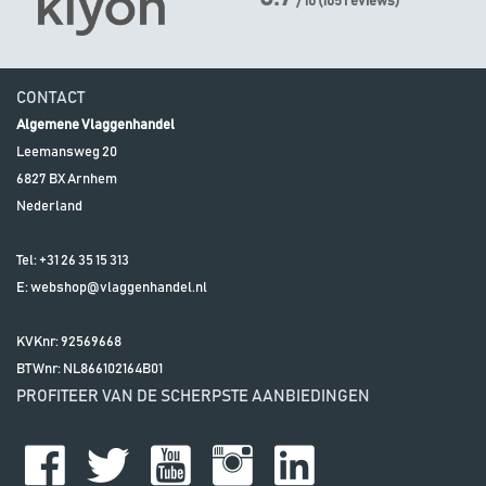
/ 10
(
105
reviews)
CONTACT
Algemene Vlaggenhandel
Leemansweg 20
6827 BX
Arnhem
Nederland
Tel:
+31 26 35 15 313
E:
webshop@vlaggenhandel.nl
KVKnr: 92569668
BTWnr:
NL866102164B01
PROFITEER VAN DE SCHERPSTE AANBIEDINGEN