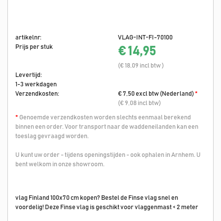
artikelnr:
VLAG-INT-FI-70100
Prijs per stuk
€ 14,95
(€ 18,09 incl btw )
Levertijd:
1-3 werkdagen
Verzendkosten:
€ 7,50 excl btw (Nederland)
*
(€ 9,08 incl btw)
*
Genoemde verzendkosten worden slechts eenmaal berekend
binnen een order. Voor transport naar de waddeneilanden kan een
toeslag gevraagd worden.
U kunt uw order - tijdens openingstijden - ook ophalen in Arnhem. U
bent welkom in onze showroom.
vlag Finland 100x70 cm kopen? Bestel de Finse vlag snel en
voordelig! Deze Finse vlag is geschikt voor vlaggenmast < 2 meter