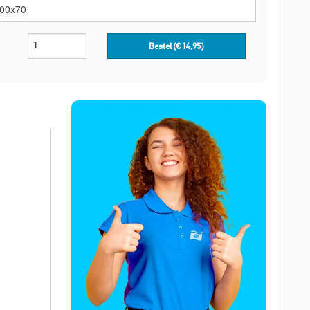
Bestel (€
14,95
)