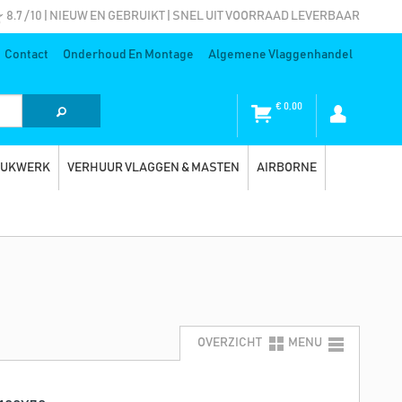
8.7 / 10 | NIEUW EN GEBRUIKT | SNEL UIT VOORRAAD LEVERBAAR
Contact
Onderhoud En Montage
Algemene Vlaggenhandel
€
0,00
RUKWERK
VERHUUR VLAGGEN & MASTEN
AIRBORNE
OVERZICHT
MENU