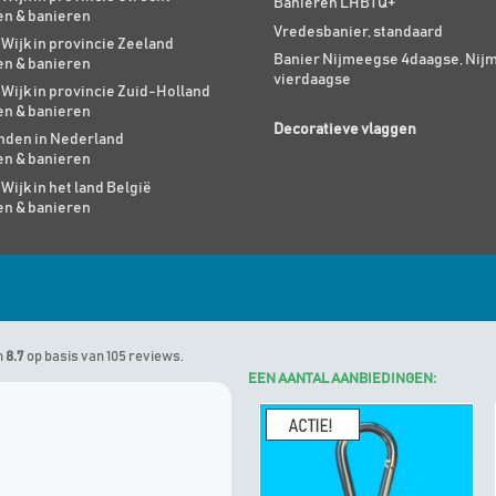
Banieren LHBTQ+
en & banieren
Vredesbanier, standaard
 Wijk in provincie Zeeland
Banier Nijmeegse 4daagse, Nij
en & banieren
vierdaagse
 Wijk in provincie Zuid-Holland
en & banieren
Decoratieve vlaggen
den in Nederland
en & banieren
 Wijk in het land België
en & banieren
n
8.7
op basis van 105 reviews.
EEN AANTAL AANBIEDINGEN:
Marinus
geeft Algemene Vlagg