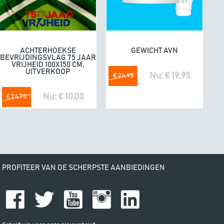
e. Fijne producten.
04/07/20
omdat he
ACHTERHOEKSE
GEWICHT AVN
In winkelwagen
In winkelwagen
BEVRIJDINGSVLAG 75 JAAR
VRIJHEID 100X150 CM,
UITVERKOOP
Nu: € 19,95
€ 24,95
Nu: € 10,00
€ 24,75
PROFITEER VAN DE SCHERPSTE AANBIEDINGEN