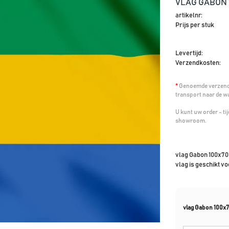
VLAG GABON 
artikelnr:
Prijs per stuk
Levertijd:
Verzendkosten:
*
Genoemde verzendk
transport naar de w
U kunt uw order - t
showroom.
vlag Gabon 100x70
vlag is geschikt v
vlag Gabon 100x