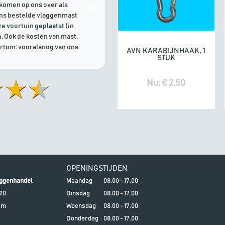
komen op ons over als
21/07/2026 | Goede communicati
ons bestelde vlaggenmast
e voortuin geplaatst (in
. Ook de kosten van mast,
ortom: vooralsnog van ons
AVN KARABIJNHAAK, 1
In winkelwagen
STUK
Nu: € 2,50
OPENINGSTIJDEN
ggenhandel
Maandag
08.00 - 17.00
20
Dinsdag
08.00 - 17.00
em
Woensdag
08.00 - 17.00
Donderdag
08.00 - 17.00