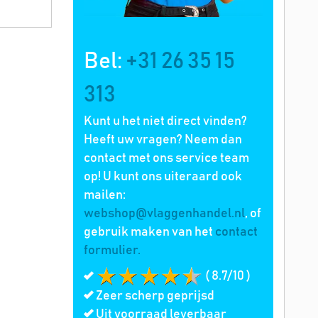
Bel:
+31 26 35 15
313
Kunt u het niet direct vinden?
Heeft uw vragen? Neem dan
contact met ons service team
op! U kunt ons uiteraard ook
mailen:
webshop@vlaggenhandel.nl
, of
gebruik maken van het
contact
formulier.
( 8.7/10 )
Zeer scherp geprijsd
Uit voorraad leverbaar