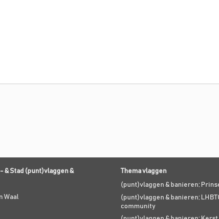
- & Stad (punt)vlaggen &
Thema vlaggen
(punt)vlaggen & banieren; Prin
n Waal
(punt)vlaggen & banieren; LHBT
community
(punt)vlaggen & banieren; Kers