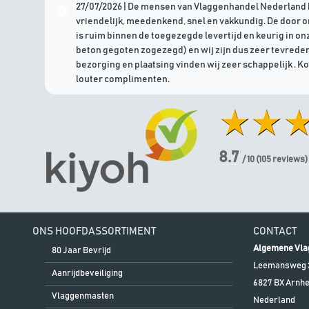
27/07/2026 | De mensen van Vlaggenhandel Nederland 
vriendelijk, meedenkend, snel en vakkundig. De door 
is ruim binnen de toegezegde levertijd en keurig in onz
beton gegoten zogezegd) en wij zijn dus zeer tevreden
bezorging en plaatsing vinden wij zeer schappelijk . K
louter complimenten.
8.7
/ 10
(
105
reviews)
ONS HOOFDASSORTIMENT
CONTACT
Algemene Vla
80 Jaar Bevrijd
Leemansweg 
Aanrijdbeveiliging
6827 BX
Arnh
Vlaggenmasten
Nederland