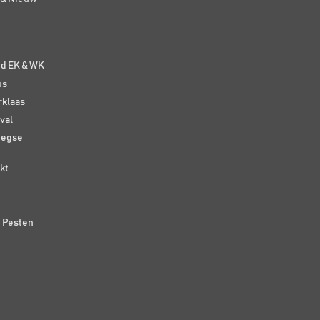
e
nd EK & WK
us
rklaas
val
eegse
kt
n Pesten