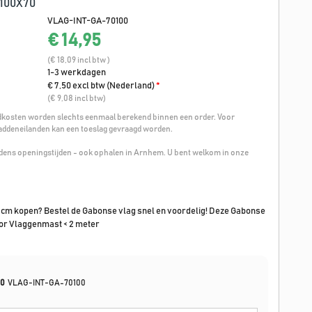
100X70
VLAG-INT-GA-70100
€ 14,95
(€ 18,09 incl btw )
1-3 werkdagen
€ 7,50 excl btw (Nederland)
*
(€ 9,08 incl btw)
osten worden slechts eenmaal berekend binnen een order. Voor
addeneilanden kan een toeslag gevraagd worden.
ijdens openingstijden - ook ophalen in Arnhem. U bent welkom in onze
 cm kopen? Bestel de Gabonse vlag snel en voordelig! Deze Gabonse
oor Vlaggenmast < 2 meter
70
VLAG-INT-GA-70100