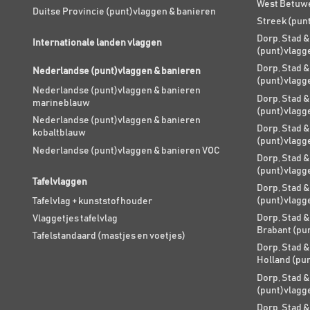
West Betuw
Duitse Provincie (punt)vlaggen & banieren
Streek (pun
Dorp, Stad &
Internationale landen vlaggen
(punt)vlagg
Dorp, Stad &
Nederlandse (punt)vlaggen & banieren
(punt)vlagg
Nederlandse (punt)vlaggen & banieren
Dorp, Stad &
marineblauw
(punt)vlagg
Nederlandse (punt)vlaggen & banieren
Dorp, Stad &
kobaltblauw
(punt)vlagg
Nederlandse (punt)vlaggen & banieren VOC
Dorp, Stad &
(punt)vlagg
Tafelvlaggen
Dorp, Stad &
(punt)vlagg
Tafelvlag + kunststof houder
Dorp, Stad &
Vlaggetjes tafelvlag
Brabant (pu
Tafelstandaard (mastjes en voetjes)
Dorp, Stad &
Holland (pu
Dorp, Stad &
(punt)vlagg
Dorp, Stad &