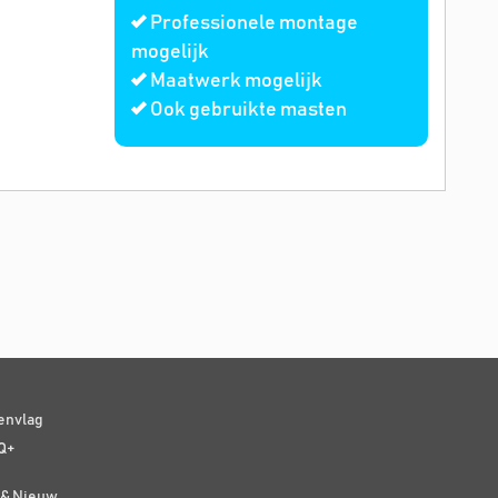
Professionele montage
mogelijk
Maatwerk mogelijk
Ook gebruikte masten
senvlag
Q+
t & Nieuw