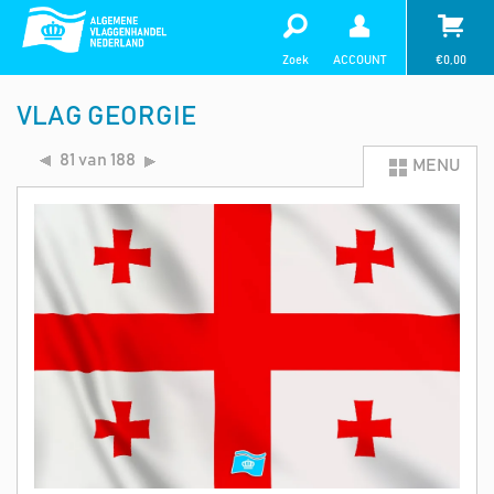
Zoek
ACCOUNT
€
0,00
VLAG GEORGIE
81 van 188
MENU