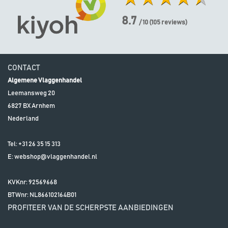
8.7
/ 10
(
105
reviews)
CONTACT
Algemene Vlaggenhandel
Leemansweg 20
6827 BX
Arnhem
Nederland
Tel:
+31 26 35 15 313
E:
webshop@vlaggenhandel.nl
KVKnr: 92569668
BTWnr:
NL866102164B01
PROFITEER VAN DE SCHERPSTE AANBIEDINGEN