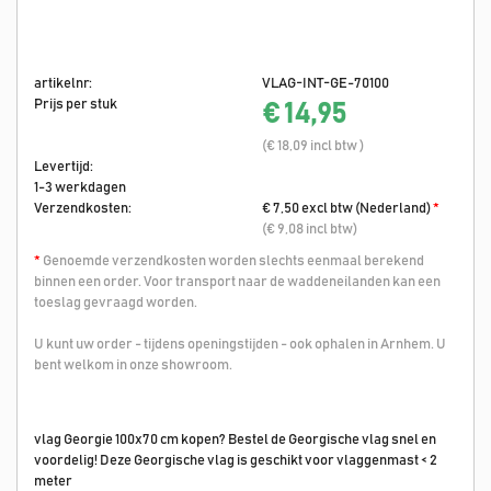
artikelnr:
VLAG-INT-GE-70100
Prijs per stuk
€ 14,95
(€ 18,09 incl btw )
Levertijd:
1-3 werkdagen
Verzendkosten:
€ 7,50 excl btw (Nederland)
*
(€ 9,08 incl btw)
*
Genoemde verzendkosten worden slechts eenmaal berekend
binnen een order. Voor transport naar de waddeneilanden kan een
toeslag gevraagd worden.
U kunt uw order - tijdens openingstijden - ook ophalen in Arnhem. U
bent welkom in onze showroom.
vlag Georgie 100x70 cm kopen? Bestel de Georgische vlag snel en
voordelig! Deze Georgische vlag is geschikt voor vlaggenmast < 2
meter