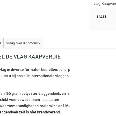
€
14,95
d
Vraag over dit product?
EL DE VLAG KAAPVERDIE
vlag in diverse formaten bestellen, scherp
unt u bij ons alle internationale vlaggen
van 165 gram polyester vlaggendoek, en is
chikt voor zowel binnen- als buiten
r weersomstandigheden zoals wind en UV-
laggendoek zelf is niet brandwerend.