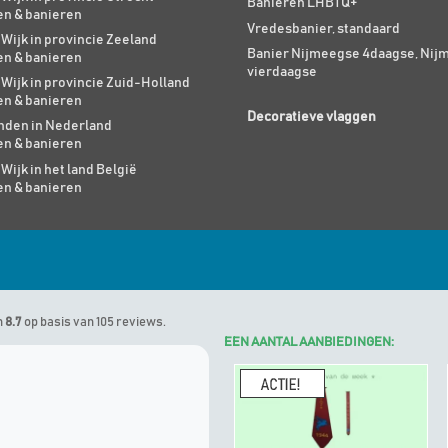
Banieren LHBTQ+
en & banieren
Vredesbanier, standaard
 Wijk in provincie Zeeland
Banier Nijmeegse 4daagse, Nij
en & banieren
vierdaagse
 Wijk in provincie Zuid-Holland
en & banieren
Decoratieve vlaggen
den in Nederland
en & banieren
 Wijk in het land België
en & banieren
n
8.7
op basis van 105 reviews.
EEN AANTAL AANBIEDINGEN:
Marinus
geeft Algemene Vlagg