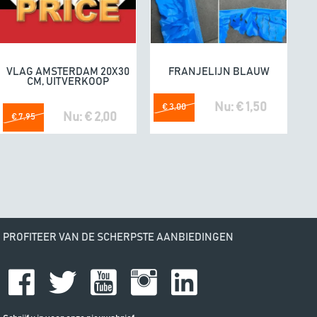
e. Fijne producten.
04/07/20
omdat he
VLAG AMSTERDAM 20X30
FRANJELIJN BLAUW
In winkelwagen
In winkelwagen
CM, UITVERKOOP
Nu: € 1,50
€ 3,00
Nu: € 2,00
€ 7,95
PROFITEER VAN DE SCHERPSTE AANBIEDINGEN