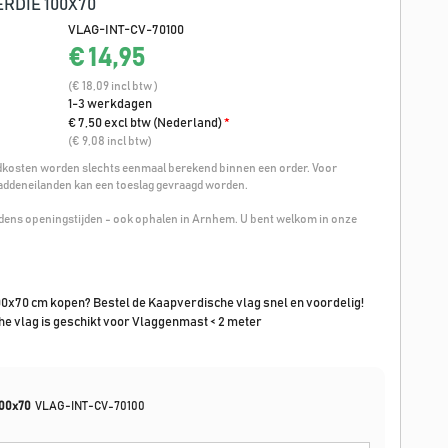
RDIE 100X70
VLAG-INT-CV-70100
€ 14,95
(€ 18,09 incl btw )
1-3 werkdagen
€ 7,50 excl btw (Nederland)
*
(€ 9,08 incl btw)
osten worden slechts eenmaal berekend binnen een order. Voor
addeneilanden kan een toeslag gevraagd worden.
ijdens openingstijden - ook ophalen in Arnhem. U bent welkom in onze
00x70 cm kopen? Bestel de Kaapverdische vlag snel en voordelig!
e vlag is geschikt voor Vlaggenmast < 2 meter
100x70
VLAG-INT-CV-70100