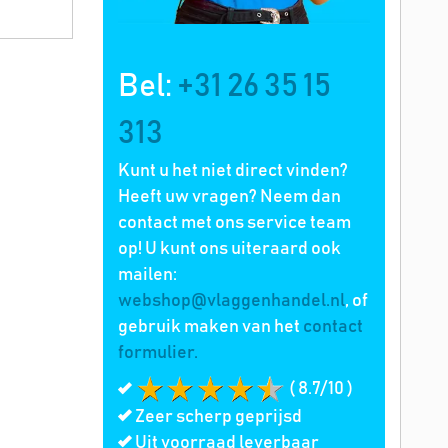
Bel:
+31 26 35 15
313
Kunt u het niet direct vinden?
Heeft uw vragen? Neem dan
contact met ons service team
op! U kunt ons uiteraard ook
mailen:
webshop@vlaggenhandel.nl
, of
gebruik maken van het
contact
formulier.
( 8.7/10 )
Zeer scherp geprijsd
Uit voorraad leverbaar