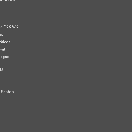
e
nd EK & WK
us
rklaas
val
eegse
kt
n Pesten