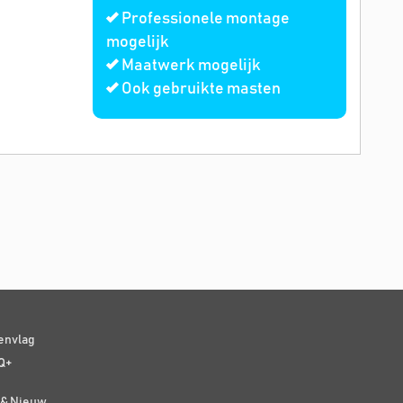
Professionele montage
mogelijk
Maatwerk mogelijk
Ook gebruikte masten
senvlag
Q+
t & Nieuw