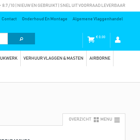
8.7 / 10 | NIEUW EN GEBRUIKT | SNEL UIT VOORRAAD LEVERBAAR
Contact
Onderhoud En Montage
Algemene Vlaggenhandel
€
0,00
RUKWERK
VERHUUR VLAGGEN & MASTEN
AIRBORNE
OVERZICHT
MENU