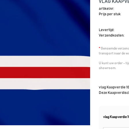
VLAG KAAPVE
artikelnr:
Prijs per stuk
Levertijd:
Verzendkosten:
*
Genoemde verzendk
transport naar de w
U kunt uw order - t
showroom.
vlag Kaapverdie 1
Deze Kaapverdisch
vlag Kaapverdie 