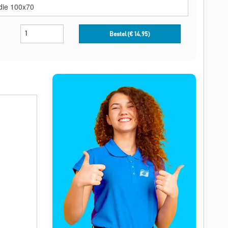
Bestel (€
14,95
)