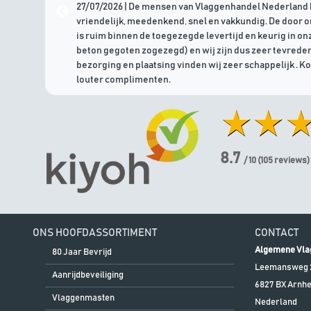
27/07/2026 | De mensen van Vlaggenhandel Nederland 
vriendelijk, meedenkend, snel en vakkundig. De door 
is ruim binnen de toegezegde levertijd en keurig in onz
beton gegoten zogezegd) en wij zijn dus zeer tevreden
bezorging en plaatsing vinden wij zeer schappelijk . K
louter complimenten.
8.7
/ 10
(
105
reviews)
ONS HOOFDASSORTIMENT
CONTACT
Algemene Vla
80 Jaar Bevrijd
Leemansweg 
Aanrijdbeveiliging
6827 BX
Arnh
Vlaggenmasten
Nederland