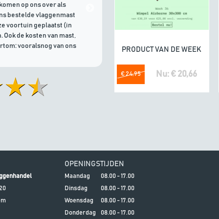
komen op ons over als
21/07/2026 | Goede communicati
ons bestelde vlaggenmast
e voortuin geplaatst (in
. Ook de kosten van mast,
ortom: vooralsnog van ons
PRODUCT VAN DE WEEK
In winkelwagen
Nu: € 20,66
€ 24,95
OPENINGSTIJDEN
ggenhandel
Maandag
08.00 - 17.00
20
Dinsdag
08.00 - 17.00
em
Woensdag
08.00 - 17.00
Donderdag
08.00 - 17.00