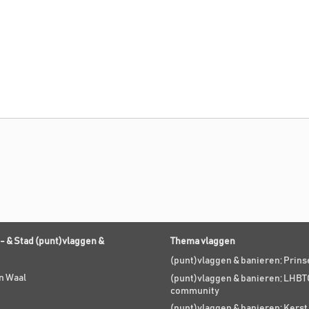
- & Stad (punt)vlaggen &
Thema vlaggen
(punt)vlaggen & banieren; Prin
n Waal
(punt)vlaggen & banieren; LHBT
community
(punt)vlaggen & banieren; Kers