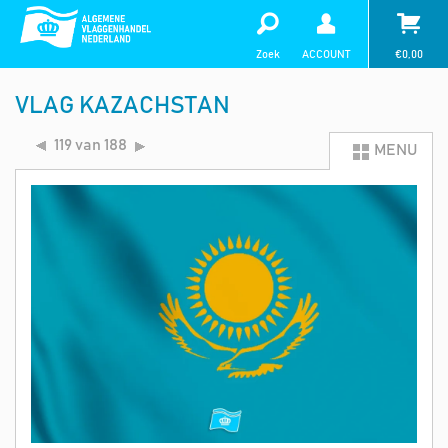
Zoek
ACCOUNT
€
0,00
VLAG KAZACHSTAN
119 van 188
MENU