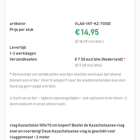
artikelnr:
VLAG-INT-KZ-70100
Prijs per stuk
€ 14,95
(€ 18,09 incl btw )
Levertijd:
1-3 werkdagen
Verzendkosten:
€ 7,50 excl btw (Nederland)
*
(€ 9,08 incl btw)
*
Genoemde verzendkosten worden slechts eenmaal berekend
binnen een order. Voor transport naar de waddeneilanden kan een
toeslag gevraagd worden.
U kunt uw order - tijdens openingstijden - ook ophalen in Arnhem. U
bent welkom in onze showroom.
vlag Kazachstan 100x70 cm kopen? Bestel de Kazachstaanse vlag
snel en voordelig! Deze Kazachstaanse vlag is geschikt voor
vlaggenmast < 2 meter