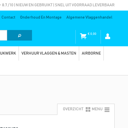
8.7 / 10 | NIEUW EN GEBRUIKT | SNEL UIT VOORRAAD LEVERBAAR
Contact
Onderhoud En Montage
Algemene Vlaggenhandel
€
0,00
RUKWERK
VERHUUR VLAGGEN & MASTEN
AIRBORNE
OVERZICHT
MENU