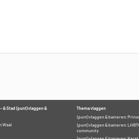
- & Stad (punt)vlaggen &
Thema vlaggen
(punt)vlaggen & banieren; Prin
n Waal
(punt)vlaggen & banieren; LHBT
community
(punt)vlaggen & banieren; Kers