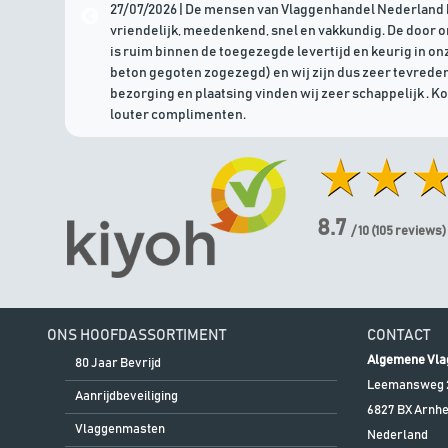
27/07/2026 | De mensen van Vlaggenhandel Nederland 
vriendelijk, meedenkend, snel en vakkundig. De door 
is ruim binnen de toegezegde levertijd en keurig in onz
beton gegoten zogezegd) en wij zijn dus zeer tevreden
bezorging en plaatsing vinden wij zeer schappelijk . K
louter complimenten.
8.7
/ 10
(
105
reviews)
ONS HOOFDASSORTIMENT
CONTACT
Algemene Vla
80 Jaar Bevrijd
Leemansweg 
Aanrijdbeveiliging
6827 BX
Arnh
Vlaggenmasten
Nederland