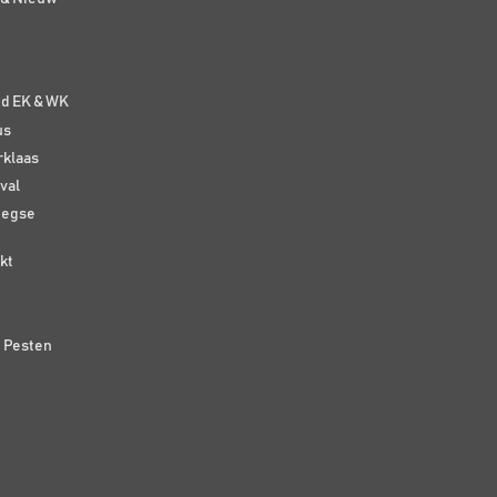
e
nd EK & WK
us
rklaas
val
eegse
kt
n Pesten