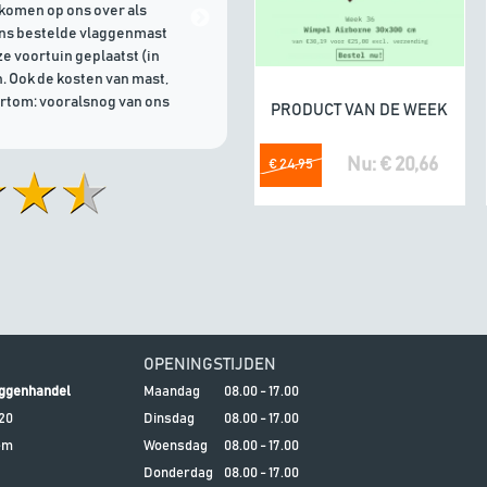
komen op ons over als
21/07/2026 | Goede communicati
ons bestelde vlaggenmast
e voortuin geplaatst (in
. Ook de kosten van mast,
ortom: vooralsnog van ons
PRODUCT VAN DE WEEK
In winkelwagen
Nu: € 20,66
€ 24,95
OPENINGSTIJDEN
ggenhandel
Maandag
08.00 - 17.00
20
Dinsdag
08.00 - 17.00
em
Woensdag
08.00 - 17.00
Donderdag
08.00 - 17.00