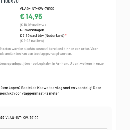
T 100X70
VLAG-INT-KW-70100
€ 14,95
(€ 18,09 incl btw )
1-3 werkdagen
€ 7,50 excl btw (Nederland)
*
(€ 9,08 incl btw)
osten worden slechts eenmaal berekend binnen een order. Voor
addeneilanden kan een toeslag gevraagd worden.
ijdens openingstijden - ook ophalen in Arnhem. U bent welkom in onze
0 cm kopen? Bestel de Koeweitse vlag snel en voordelig! Deze
geschikt voor vlaggenmast < 2 meter
0x70
VLAG-INT-KW-70100