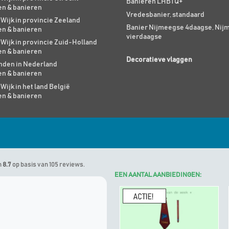
Banieren LHBTQ+
en & banieren
Vredesbanier, standaard
 Wijk in provincie Zeeland
Banier Nijmeegse 4daagse, Nij
en & banieren
vierdaagse
 Wijk in provincie Zuid-Holland
en & banieren
Decoratieve vlaggen
den in Nederland
en & banieren
 Wijk in het land België
en & banieren
n
8.7
op basis van 105 reviews.
EEN AANTAL AANBIEDINGEN:
Marinus
geeft Algemene Vlagg