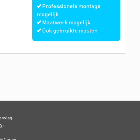
Professionele montage
mogelijk
Maatwerk mogelijk
Ook gebruikte masten
senvlag
Q+
t & Nieuw