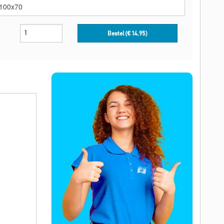
Bestel (€
14,95
)