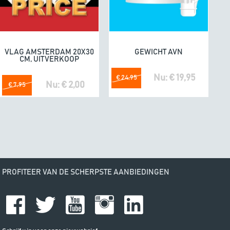
e. Fijne producten.
04/07/20
omdat he
VLAG AMSTERDAM 20X30
GEWICHT AVN
In winkelwagen
In winkelwagen
CM, UITVERKOOP
Nu: € 19,95
€ 24,95
Nu: € 2,00
€ 7,95
PROFITEER VAN DE SCHERPSTE AANBIEDINGEN