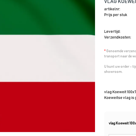
VLAG KOEWEI
artikelnr:
Prijs per stuk
Levertijd:
Verzendkosten:
*
Genoemde verzendk
transport naar de w
U kunt uw order - t
showroom.
vlag Koeweit 100x7
Koeweitse vlag is 
vlag Koeweit 10