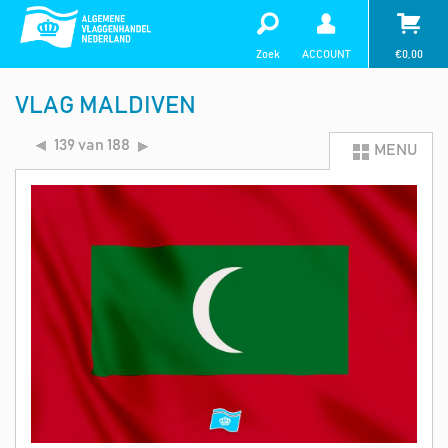
Zoek
ACCOUNT
€
0,00
VLAG MALDIVEN
139 van 188
MENU