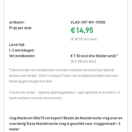
artikelnr:
VLAG-INT-MV-70100
Prijs per stuk
€ 14,95
(€ 18,09 incl btw )
Levertijd:
1-3 werkdagen
Verzendkosten:
€ 7,50 excl btw (Nederland)
*
(€ 9,08 incl btw)
*
Genoemde verzendkosten worden slechts eenmaal berekend
binnen een order. Voor transport naar de waddeneilanden kan een
toeslag gevraagd worden.
U kunt uw order - tijdens openingstijden - ook ophalen in Arnhem. U
bent welkom in onze showroom.
vlag Maldiven 100x70 cm kopen? Bestel de Maledivische vlag snel en
voordelig! Deze Maledivische vlag is geschikt voor vlaggenmast < 2
meter