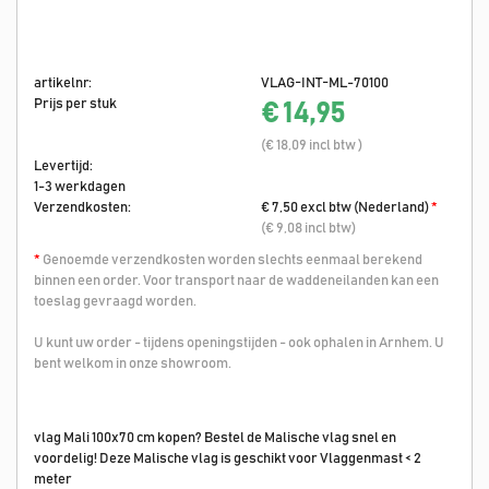
artikelnr:
VLAG-INT-ML-70100
Prijs per stuk
€ 14,95
(€ 18,09 incl btw )
Levertijd:
1-3 werkdagen
Verzendkosten:
€ 7,50 excl btw (Nederland)
*
(€ 9,08 incl btw)
*
Genoemde verzendkosten worden slechts eenmaal berekend
binnen een order. Voor transport naar de waddeneilanden kan een
toeslag gevraagd worden.
U kunt uw order - tijdens openingstijden - ook ophalen in Arnhem. U
bent welkom in onze showroom.
vlag Mali 100x70 cm kopen? Bestel de Malische vlag snel en
voordelig! Deze Malische vlag is geschikt voor Vlaggenmast < 2
meter