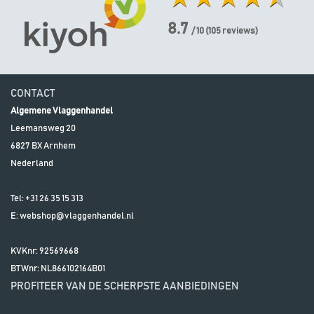
8.7
/ 10
(
105
reviews)
CONTACT
Algemene Vlaggenhandel
Leemansweg 20
6827 BX
Arnhem
Nederland
Tel:
+31 26 35 15 313
E:
webshop@vlaggenhandel.nl
KVKnr: 92569668
BTWnr:
NL866102164B01
PROFITEER VAN DE SCHERPSTE AANBIEDINGEN