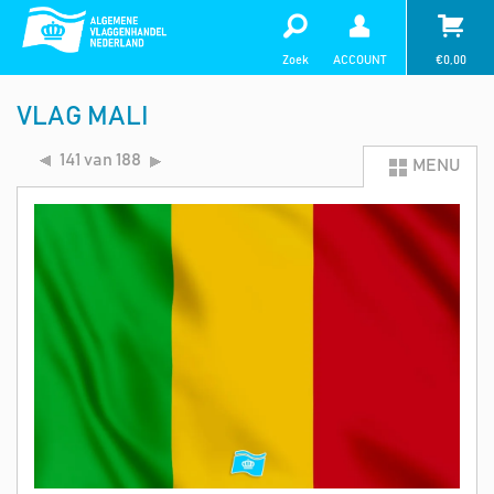
Zoek
ACCOUNT
€
0,00
VLAG MALI
141 van 188
MENU