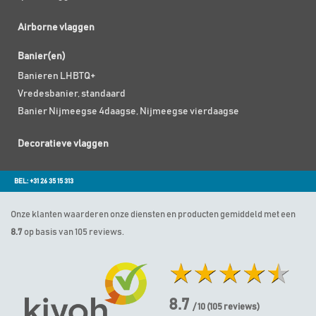
Airborne vlaggen
Banier(en)
Banieren LHBTQ+
Vredesbanier, standaard
Banier Nijmeegse 4daagse, Nijmeegse vierdaagse
Decoratieve vlaggen
BEL: +31 26 35 15 313
Onze klanten waarderen onze diensten en producten gemiddeld met een
8.7
op basis van 105 reviews.
8.7
/ 10
(
105
reviews)