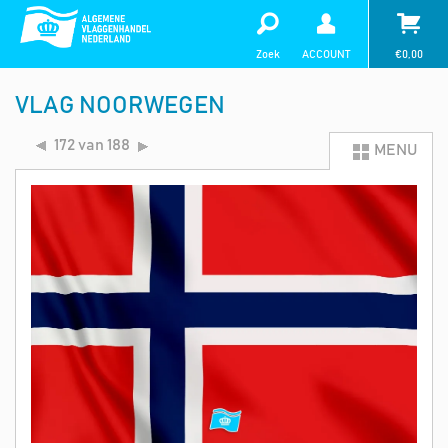
Zoek
ACCOUNT
€
0,00
VLAG NOORWEGEN
172 van 188
MENU