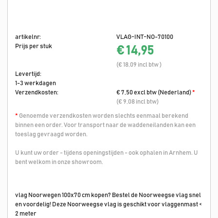
artikelnr:
VLAG-INT-NO-70100
Prijs per stuk
€ 14,95
(€ 18,09 incl btw )
Levertijd:
1-3 werkdagen
Verzendkosten:
€ 7,50 excl btw (Nederland)
*
(€ 9,08 incl btw)
*
Genoemde verzendkosten worden slechts eenmaal berekend
binnen een order. Voor transport naar de waddeneilanden kan een
toeslag gevraagd worden.
U kunt uw order - tijdens openingstijden - ook ophalen in Arnhem. U
bent welkom in onze showroom.
vlag Noorwegen 100x70 cm kopen? Bestel de Noorweegse vlag snel
en voordelig! Deze Noorweegse vlag is geschikt voor vlaggenmast <
2 meter