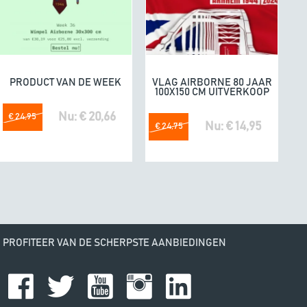
e. Fijne producten.
04/07/20
omdat he
PRODUCT VAN DE WEEK
VLAG AIRBORNE 80 JAAR
In winkelwagen
In winkelwagen
100X150 CM UITVERKOOP
Nu: € 20,66
€ 24,95
Nu: € 14,95
€ 24,75
PROFITEER VAN DE SCHERPSTE AANBIEDINGEN