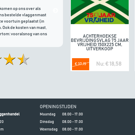
komen op ons over als
21/07/2026 | Goede communicati
ons bestelde vlaggenmast
e voortuin geplaatst (in
. Ook de kosten van mast,
ortom: vooralsnog van ons
ACHTERHOEKSE
In winkelwagen
BEVRIJDINGSVLAG 75 JAAR
VRIJHEID 150X225 CM,
UITVERKOOP
Nu: € 18,58
€ 37,15
OPENINGSTIJDEN
ggenhandel
Maandag
08.00 - 17.00
20
Dinsdag
08.00 - 17.00
em
Woensdag
08.00 - 17.00