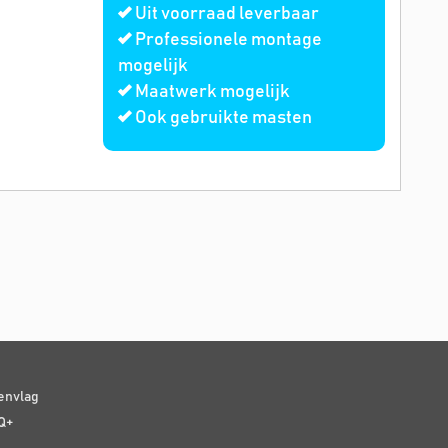
Uit voorraad leverbaar
Professionele montage
mogelijk
Maatwerk mogelijk
Ook gebruikte masten
senvlag
Q+