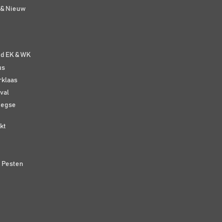
t & Nieuw
e
nd EK & WK
us
rklaas
val
eegse
kt
n Pesten