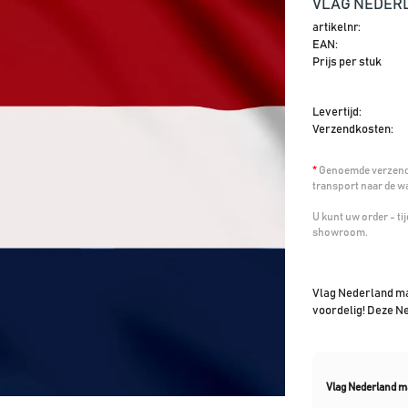
VLAG NEDERL
artikelnr:
EAN:
Prijs per stuk
Levertijd:
Verzendkosten:
*
Genoemde verzendk
transport naar de w
U kunt uw order - t
showroom.
Vlag Nederland ma
voordelig! Deze N
Vlag Nederland 