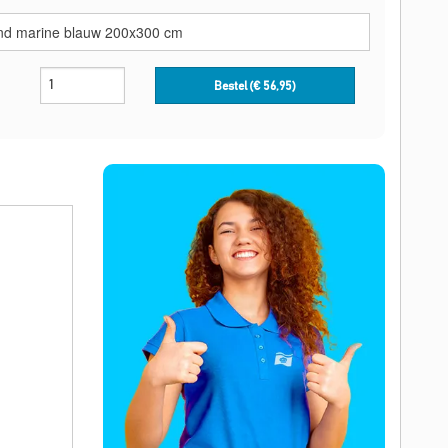
Bestel (€
56,95
)