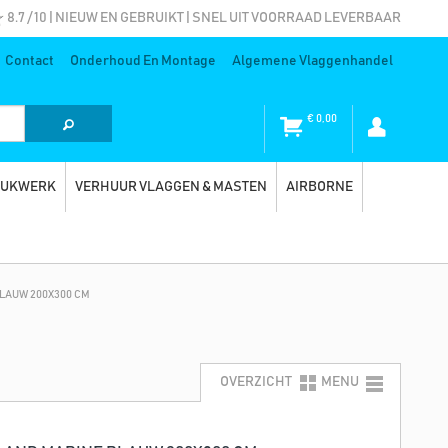
8.7 / 10 | NIEUW EN GEBRUIKT | SNEL UIT VOORRAAD LEVERBAAR
Contact
Onderhoud En Montage
Algemene Vlaggenhandel
€
0,00
RUKWERK
VERHUUR VLAGGEN & MASTEN
AIRBORNE
LAUW 200X300 CM
OVERZICHT
MENU