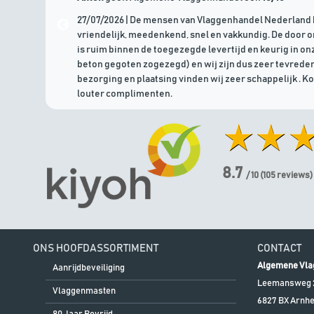
27/07/2026 | De mensen van Vlaggenhandel Nederland 
vriendelijk, meedenkend, snel en vakkundig. De door 
is ruim binnen de toegezegde levertijd en keurig in onz
beton gegoten zogezegd) en wij zijn dus zeer tevreden
bezorging en plaatsing vinden wij zeer schappelijk . K
louter complimenten.
8.7
/ 10
(
105
reviews)
ONS HOOFDASSORTIMENT
CONTACT
Algemene Vla
Aanrijdbeveiliging
Leemansweg 
Vlaggenmasten
6827 BX
Arnh