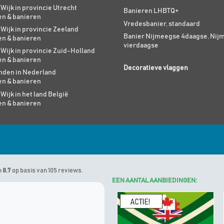
 Wijk in provincie Utrecht
Banieren LHBTQ+
en & banieren
Vredesbanier, standaard
 Wijk in provincie Zeeland
Banier Nijmeegse 4daagse, Nij
en & banieren
vierdaagse
 Wijk in provincie Zuid-Holland
en & banieren
Decoratieve vlaggen
den in Nederland
en & banieren
 Wijk in het land België
en & banieren
n
8.7
op basis van 105 reviews.
EEN AANTAL AANBIEDINGEN:
Marinus
geeft Algemene Vlagg