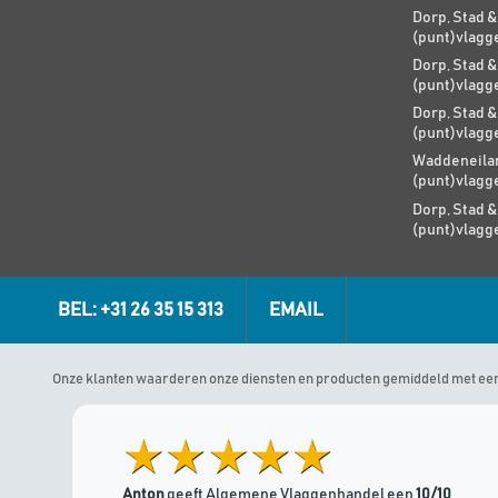
Dorp, Stad &
(punt)vlagg
Dorp, Stad &
(punt)vlagg
Dorp, Stad &
(punt)vlagg
Waddeneilan
(punt)vlagg
Dorp, Stad &
(punt)vlagg
BEL: +31 26 35 15 313
EMAIL
Onze klanten waarderen onze diensten en producten gemiddeld met ee
Anton
geeft Algemene Vlaggenhandel een
10/10