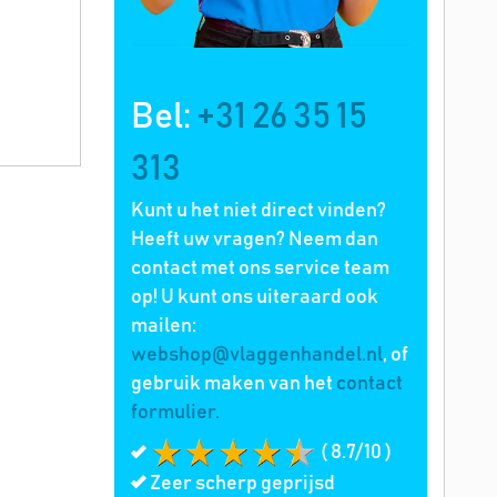
Bel:
+31 26 35 15
313
Kunt u het niet direct vinden?
Heeft uw vragen? Neem dan
contact met ons service team
op! U kunt ons uiteraard ook
mailen:
webshop@vlaggenhandel.nl
, of
gebruik maken van het
contact
formulier.
( 8.7/10 )
Zeer scherp geprijsd