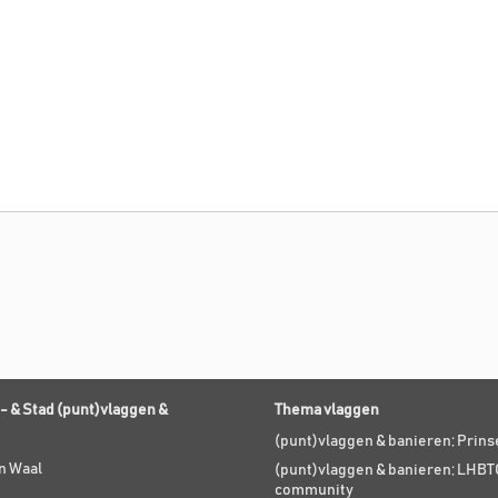
- & Stad (punt)vlaggen &
Thema vlaggen
(punt)vlaggen & banieren; Prin
n Waal
(punt)vlaggen & banieren; LHBT
community