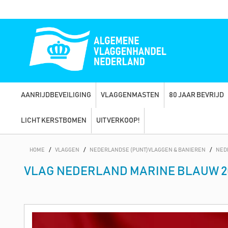
AANRIJDBEVEILIGING
VLAGGENMASTEN
80 JAAR BEVRIJD
LICHT KERSTBOMEN
UITVERKOOP!
HOME
/
VLAGGEN
/
NEDERLANDSE (PUNT)VLAGGEN & BANIEREN
/
NED
VLAG NEDERLAND MARINE BLAUW 2