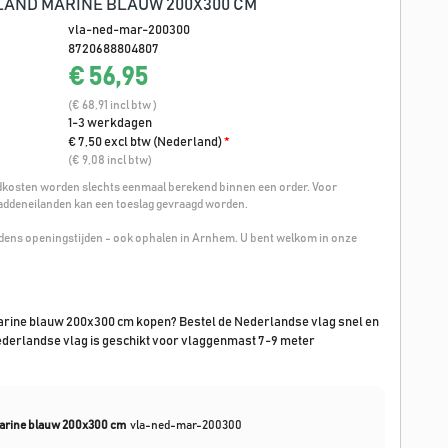
AND MARINE BLAUW 200X300 CM
vla-ned-mar-200300
8720688804807
€ 56,95
(€ 68,91 incl btw )
1-3 werkdagen
€ 7,50 excl btw (Nederland)
*
(€ 9,08 incl btw)
osten worden slechts eenmaal berekend binnen een order. Voor
addeneilanden kan een toeslag gevraagd worden.
ijdens openingstijden - ook ophalen in Arnhem. U bent welkom in onze
rine blauw 200x300 cm kopen? Bestel de Nederlandse vlag snel en
ederlandse vlag is geschikt voor vlaggenmast 7-9 meter
marine blauw 200x300 cm
vla-ned-mar-200300