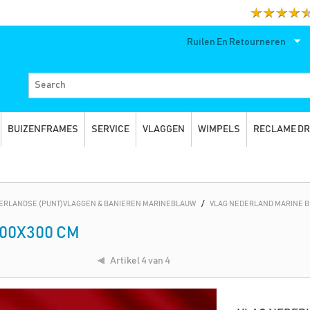
Ruilen En Retourneren
BUIZENFRAMES
SERVICE
VLAGGEN
WIMPELS
RECLAME D
ERLANDSE (PUNT)VLAGGEN & BANIEREN MARINEBLAUW
/
VLAG NEDERLAND MARINE B
00X300 CM
Artikel
4 van 4