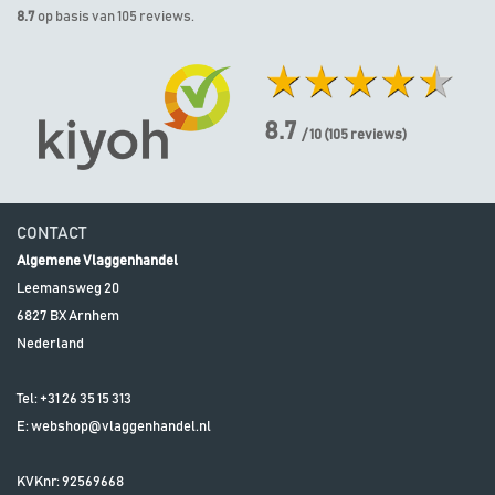
8.7
op basis van 105 reviews.
8.7
/ 10
(
105
reviews)
CONTACT
Algemene Vlaggenhandel
Leemansweg 20
6827 BX
Arnhem
Nederland
Tel:
+31 26 35 15 313
E:
webshop@vlaggenhandel.nl
KVKnr: 92569668