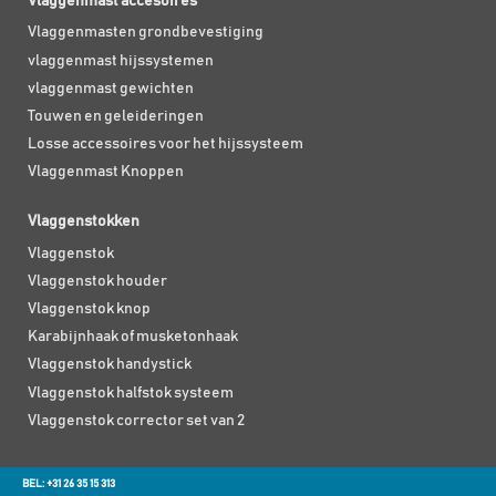
Vlaggenmast accesoires
Vlaggenmasten grondbevestiging
vlaggenmast hijssystemen
vlaggenmast gewichten
Touwen en geleideringen
Losse accessoires voor het hijssysteem
Vlaggenmast Knoppen
Vlaggenstokken
Vlaggenstok
Vlaggenstok houder
Vlaggenstok knop
Karabijnhaak of musketonhaak
Vlaggenstok handystick
Vlaggenstok halfstok systeem
Vlaggenstok corrector set van 2
BEL: +31 26 35 15 313