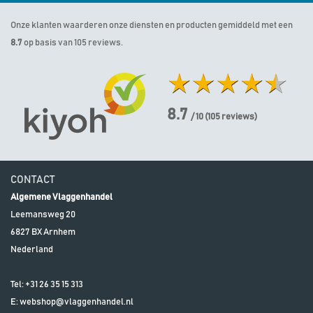
Onze klanten waarderen onze diensten en producten gemiddeld met een
8.7
op basis van 105 reviews.
8.7
/ 10
(
105
reviews)
CONTACT
Algemene Vlaggenhandel
Leemansweg 20
6827 BX
Arnhem
Nederland
Tel:
+31 26 35 15 313
E:
webshop@vlaggenhandel.nl