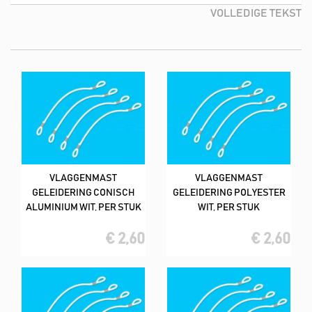
Heb jij een andere buitendiameter nodig? Geen zorgen, deze
VOLLEDIGE TEKST
kunnen speciaal voor jouw op maat gemaakt worden. Neem
daarvoor eventjes contact op met ons. En wij zullen er dan voor
zorgen, dat het juiste formaat draaitop jouw kant op komt.
Bij de Algemene Vlaggenhandel Nederland koop je hoge
kwaliteit vlaggen tegen een kleine en scherpe prijs. En vaak
hebben wij ook de laagste prijzen van heel Nederland. De
meeste vlaggen leveren wij direct uit eigen voorraad, je hebt het
hierdoor dus snel in huis.
VLAGGENMAST
VLAGGENMAST
GELEIDERING CONISCH
GELEIDERING POLYESTER
ALUMINIUM WIT, PER STUK
WIT, PER STUK
€ 2,60
€ 2,60