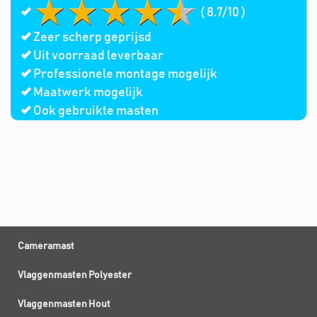
( 8.7/10 )
Zeer scherp geprijsd
Uit voorraad leverbaar
Professionele montage mogelijk
Maatwerk mogelijk
Ook gebruikte masten
Cameramast
Vlaggenmasten Polyester
Vlaggenmasten Hout