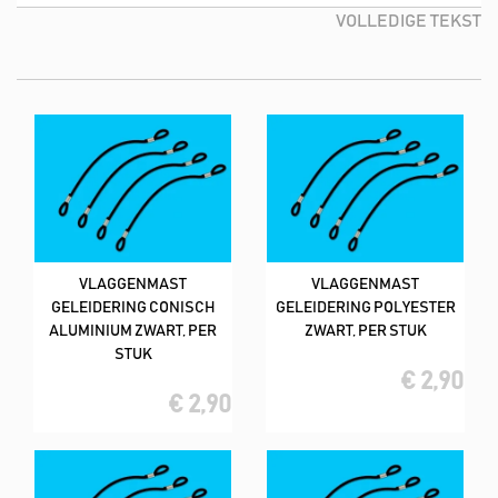
Heb jij een andere buitendiameter nodig? Geen zorgen, deze
VOLLEDIGE TEKST
kunnen speciaal voor jouw op maat gemaakt worden. Neem
daarvoor eventjes contact op met ons. En wij zullen er dan voor
zorgen, dat het juiste formaat draaitop jouw kant op komt.
Bij de Algemene Vlaggenhandel Nederland koop je hoge
kwaliteit vlaggen tegen een kleine en scherpe prijs. En vaak
hebben wij ook de laagste prijzen van heel Nederland. De
meeste vlaggen leveren wij direct uit eigen voorraad, je hebt het
hierdoor dus snel in huis.
VLAGGENMAST
VLAGGENMAST
GELEIDERING CONISCH
GELEIDERING POLYESTER
ALUMINIUM ZWART, PER
ZWART, PER STUK
STUK
€ 2,90
€ 2,90