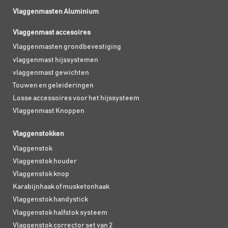
Vlaggenmasten Aluminium
Vlaggenmast accesoires
Vlaggenmasten grondbevestiging
vlaggenmast hijssystemen
vlaggenmast gewichten
Touwen en geleideringen
Losse accessoires voor het hijssysteem
Vlaggenmast Knoppen
Vlaggenstokken
Vlaggenstok
Vlaggenstok houder
Vlaggenstok knop
Karabijnhaak of musketonhaak
Vlaggenstok handystick
Vlaggenstok halfstok systeem
Vlaggenstok corrector set van 2