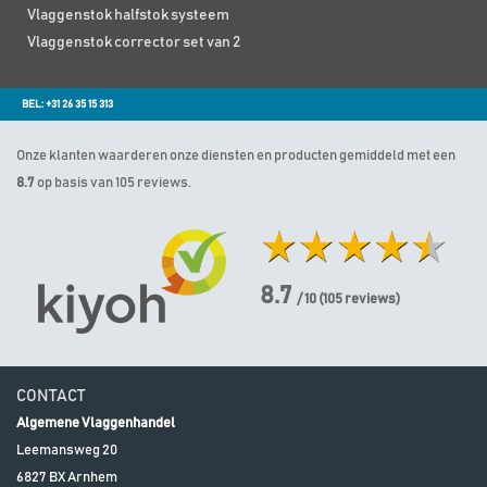
Vlaggenstok halfstok systeem
Vlaggenstok corrector set van 2
BEL: +31 26 35 15 313
Onze klanten waarderen onze diensten en producten gemiddeld met een
8.7
op basis van 105 reviews.
8.7
/ 10
(
105
reviews)
CONTACT
Algemene Vlaggenhandel
Leemansweg 20
6827 BX
Arnhem