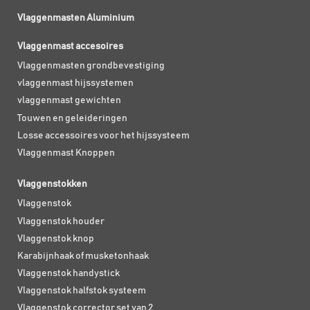
Vlaggenmasten Aluminium
Vlaggenmast accesoires
Vlaggenmasten grondbevestiging
vlaggenmast hijssystemen
vlaggenmast gewichten
Touwen en geleideringen
Losse accessoires voor het hijssysteem
Vlaggenmast Knoppen
Vlaggenstokken
Vlaggenstok
Vlaggenstok houder
Vlaggenstok knop
Karabijnhaak of musketonhaak
Vlaggenstok handystick
Vlaggenstok halfstok systeem
Vlaggenstok corrector set van 2