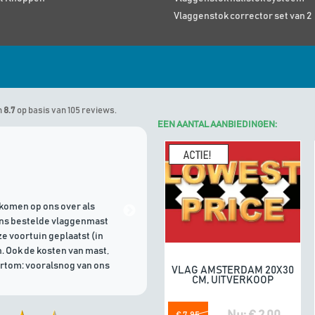
Vlaggenstok corrector set van 2
n
8.7
op basis van 105 reviews.
EEN AANTAL AANBIEDINGEN:
Marinus
geeft Algemene Vlagg
komen op ons over als
21/07/2026 | Goede communicati
ons bestelde vlaggenmast
e voortuin geplaatst (in
. Ook de kosten van mast,
ortom: vooralsnog van ons
VLAG AMSTERDAM 20X30
In winkelwagen
CM, UITVERKOOP