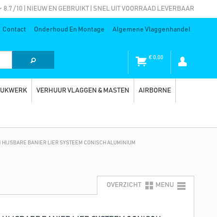
8.7 / 10 | NIEUW EN GEBRUIKT | SNEL UIT VOORRAAD LEVERBAAR
Contact
Onderhoud En Montage
Algemene Vlaggenhandel
€
0,00
RUKWERK
VERHUUR VLAGGEN & MASTEN
AIRBORNE
 HIJSBARE BANIER LIER SYSTEEM CONISCH ALUMINIUM
OVERZICHT
MENU