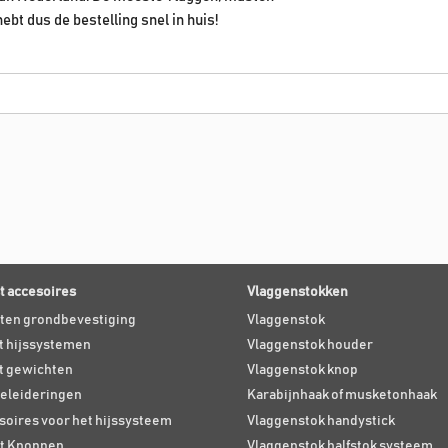
ebt dus de bestelling snel in huis!
 accesoires
Vlaggenstokken
ten grondbevestiging
Vlaggenstok
 hijssystemen
Vlaggenstok houder
t gewichten
Vlaggenstok knop
eleideringen
Karabijnhaak of musketonhaak
soires voor het hijssysteem
Vlaggenstok handystick
t Knoppen
Vlaggenstok halfstok systeem