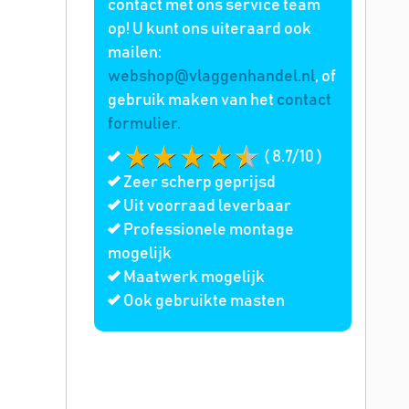
contact met ons service team
op! U kunt ons uiteraard ook
mailen:
webshop@vlaggenhandel.nl
, of
gebruik maken van het
contact
formulier.
( 8.7/10 )
Zeer scherp geprijsd
Uit voorraad leverbaar
Professionele montage
mogelijk
Maatwerk mogelijk
Ook gebruikte masten