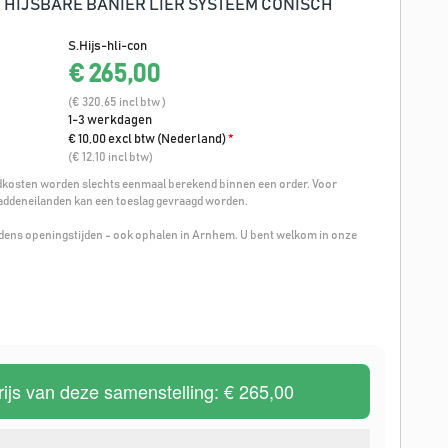
 HIJSBARE BANIER LIER SYSTEEM CONISCH
S.Hijs-hli-con
€ 265,00
(€ 320,65 incl btw )
1-3 werkdagen
€ 10,00 excl btw (Nederland)
*
(€ 12,10 incl btw)
osten worden slechts eenmaal berekend binnen een order. Voor
addeneilanden kan een toeslag gevraagd worden.
ijdens openingstijden - ook ophalen in Arnhem. U bent welkom in onze
rijs van deze samenstelling:
€ 265,00