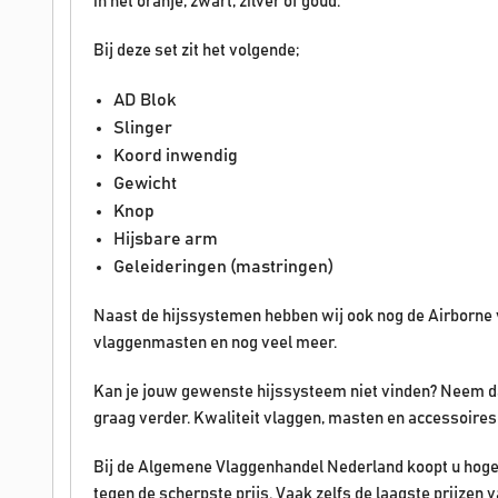
in het oranje, zwart, zilver of goud.
Bij deze set zit het volgende;
AD Blok
Slinger
Koord inwendig
Gewicht
Knop
Hijsbare arm
Geleideringen (mastringen)
Naast de hijssystemen hebben wij ook nog de Airborne 
vlaggenmasten en nog veel meer.
Kan je jouw gewenste hijssysteem niet vinden? Neem da
graag verder. Kwaliteit vlaggen, masten en accessoires
Bij de Algemene Vlaggenhandel Nederland koopt u hoge
tegen de scherpste prijs. Vaak zelfs de laagste prijze