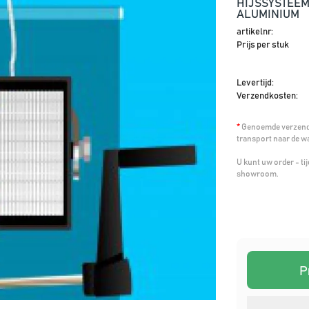
HIJSSYSTEEM
ALUMINIUM
artikelnr:
Prijs per stuk
Levertijd:
Verzendkosten:
*
Genoemde verzendk
transport naar de w
U kunt uw order - t
showroom.
P