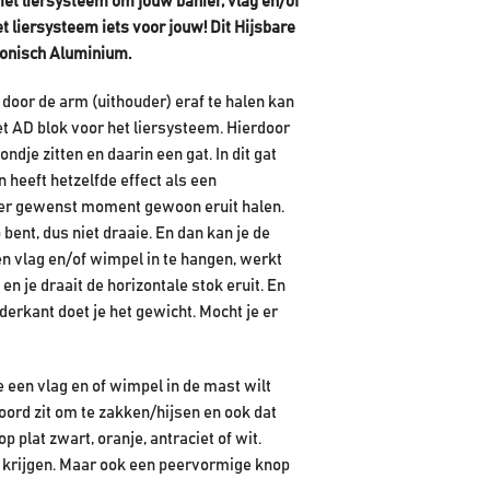
et liersysteem om jouw banier, vlag en/of
t lier
systeem
iets voor jouw!
Dit
Hijsbare
Conisch Aluminium.
 door de arm (uithouder) eraf te halen kan
et AD blok voor het liersysteem. Hierdoor
ndje zitten en daarin een gat. In dit gat
n heeft hetzelfde effect als een
ieder gewenst moment gewoon eruit halen.
p bent, dus niet draaie. En dan kan je de
en vlag en/of wimpel in te hangen, werkt
en je draait de horizontale stok eruit. En
erkant doet je het gewicht. Mocht je er
e een vlag en of wimpel in de mast wilt
koord zit om te zakken/hijsen en ook dat
p plat zwart, oranje, antraciet of wit.
ud krijgen. Maar ook een peervormige knop