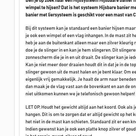
Ben je op zoek naar een Hijssysteem Hijsbaare banier m
wimpel te hijsen? Dat is het systeem Hijsbare banier me
banier met liersysteem is geschikt voor een mast van 
Bij dit systeem kan je standaard een banier hijsen maar
je ook een wimpel of een vlag inhangen. In de mast zit h
heb je aan de buitenkant alleen maar een zilver kleurig ro
doe je de slinger in en kan je hem slingeren. Dit slingere
zonnescherm die je in en uit draait. De slinger kan je 
Kan je niet meer door draaien houdt dit in dat je in de to
slinger gewoon uit de mast halen en je bent klaar. Om e
eigenlijk vrij gemakkelijk. Je haalt de arm naar beneden 
dan maak je de vlag vast aan de bovenkant en aan de ond
niet uitkomen kunnen we je telefonisch gewoon helpen!
LET OP; Houdt het gewicht altijd aan het koord. Ook als j
hangen. Dit is om te zorgen dat er altijd gewicht op het 
het niet in de mast kan schieten. Standaard zit er een kno
Indien gewenst kan je ook een platte knop zilver of go