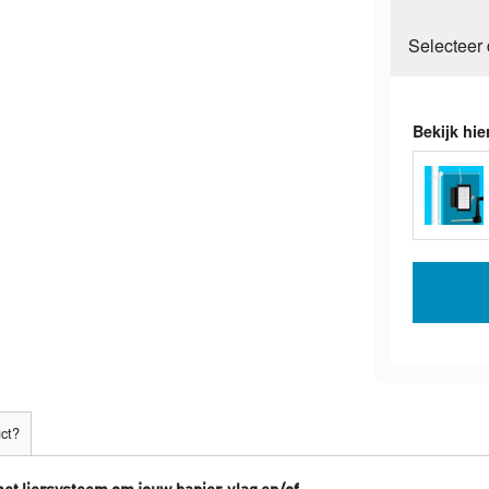
Selecteer
Bekijk hie
uct?