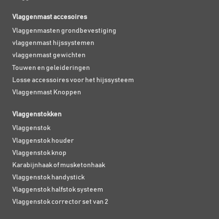
Vlaggenmast accesoires
Vlaggenmasten grondbevestiging
vlaggenmast hijssystemen
vlaggenmast gewichten
Touwen en geleideringen
Losse accessoires voor het hijssysteem
Vlaggenmast Knoppen
Vlaggenstokken
Vlaggenstok
Vlaggenstok houder
Vlaggenstok knop
Karabijnhaak of musketonhaak
Vlaggenstok handystick
Vlaggenstok halfstok systeem
Vlaggenstok corrector set van 2