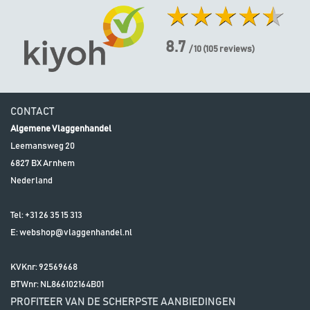
8.7
/ 10
(
105
reviews)
CONTACT
Algemene Vlaggenhandel
Leemansweg 20
6827 BX
Arnhem
Nederland
Tel:
+31 26 35 15 313
E:
webshop@vlaggenhandel.nl
KVKnr: 92569668
BTWnr:
NL866102164B01
PROFITEER VAN DE SCHERPSTE AANBIEDINGEN