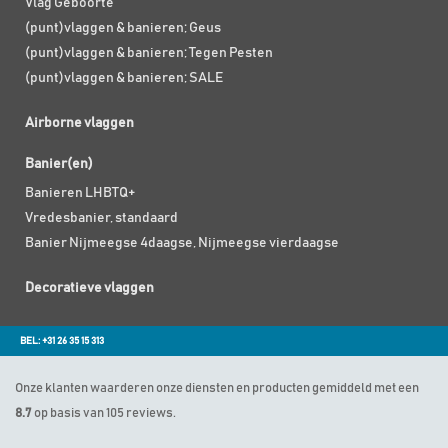
Vlag Geboorte
(punt)vlaggen & banieren; Geus
(punt)vlaggen & banieren; Tegen Pesten
(punt)vlaggen & banieren; SALE
Airborne vlaggen
Banier(en)
Banieren LHBTQ+
Vredesbanier, standaard
Banier Nijmeegse 4daagse, Nijmeegse vierdaagse
Decoratieve vlaggen
BEL: +31 26 35 15 313
Onze klanten waarderen onze diensten en producten gemiddeld met een
8.7
op basis van 105 reviews.