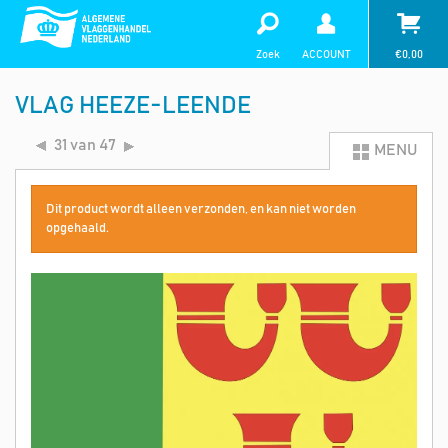
Zoek
ACCOUNT
€
0,00
VLAG HEEZE-LEENDE
31 van 47
MENU
Dit product wordt alleen verzonden, en kan niet worden
opgehaald.