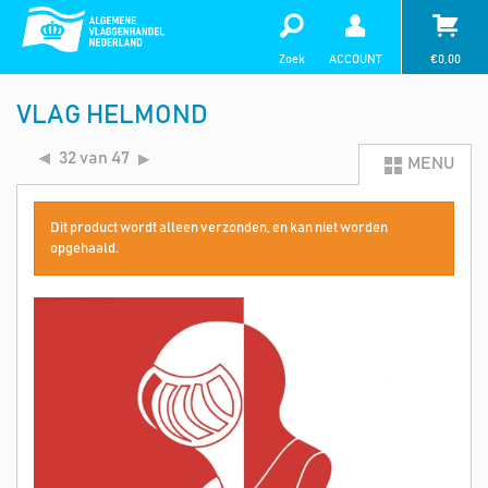
Zoek
ACCOUNT
€
0,00
VLAG HELMOND
32 van 47
MENU
Dit product wordt alleen verzonden, en kan niet worden
opgehaald.