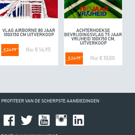
e. Fijne producten.
04/07/20
omdat he
VLAG AIRBORNE 80 JAAR
ACHTERHOEKSE
In winkelwagen
In winkelwagen
100X150 CM UITVERKOOP
BEVRIJDINGSVLAG 75 JAAR
VRIJHEID 100X150 CM,
UITVERKOOP
Nu: € 14,95
€ 24,75
Nu: € 10,00
€ 24,75
PROFITEER VAN DE SCHERPSTE AANBIEDINGEN