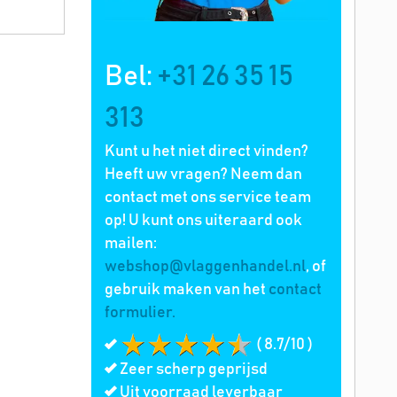
Bel:
+31 26 35 15
313
Kunt u het niet direct vinden?
Heeft uw vragen? Neem dan
contact met ons service team
op! U kunt ons uiteraard ook
mailen:
webshop@vlaggenhandel.nl
, of
gebruik maken van het
contact
formulier.
( 8.7/10 )
Zeer scherp geprijsd
Uit voorraad leverbaar