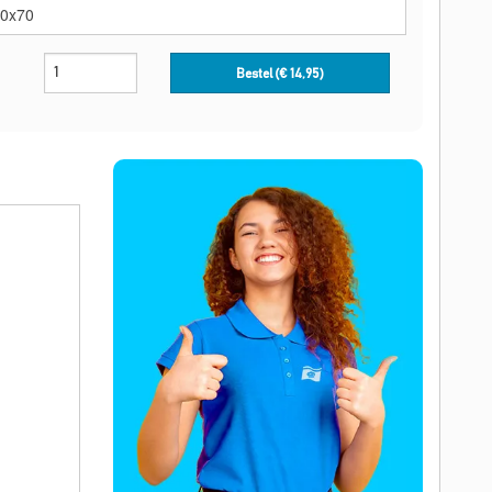
Bestel (€
14,95
)