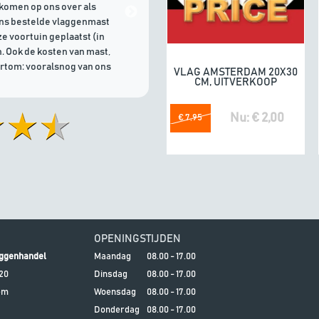
komen op ons over als
21/07/2026 | Goede communicati
ons bestelde vlaggenmast
e voortuin geplaatst (in
. Ook de kosten van mast,
ortom: vooralsnog van ons
VLAG AMSTERDAM 20X30
In winkelwagen
CM, UITVERKOOP
Nu: € 2,00
€ 7,95
OPENINGSTIJDEN
ggenhandel
Maandag
08.00 - 17.00
20
Dinsdag
08.00 - 17.00
em
Woensdag
08.00 - 17.00
Donderdag
08.00 - 17.00