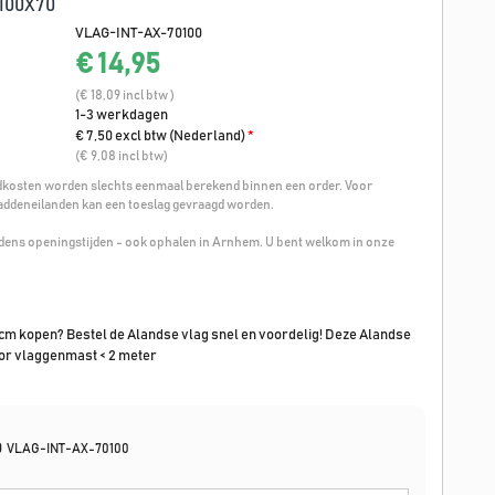
100X70
VLAG-INT-AX-70100
€ 14,95
(€ 18,09 incl btw )
1-3 werkdagen
€ 7,50 excl btw (Nederland)
*
(€ 9,08 incl btw)
osten worden slechts eenmaal berekend binnen een order. Voor
addeneilanden kan een toeslag gevraagd worden.
ijdens openingstijden - ook ophalen in Arnhem. U bent welkom in onze
cm kopen? Bestel de Alandse vlag snel en voordelig! Deze Alandse
oor vlaggenmast < 2 meter
0
VLAG-INT-AX-70100