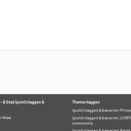
- & Stad (punt)vlaggen &
Thema vlaggen
(punt)vlaggen & banieren; Prin
n Waal
(punt)vlaggen & banieren; LHBT
community
(punt)vlaggen & banieren; Kers