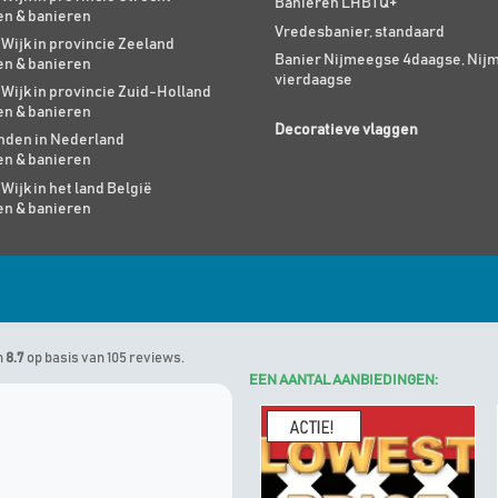
Banieren LHBTQ+
en & banieren
Vredesbanier, standaard
 Wijk in provincie Zeeland
Banier Nijmeegse 4daagse, Nij
en & banieren
vierdaagse
 Wijk in provincie Zuid-Holland
en & banieren
Decoratieve vlaggen
den in Nederland
en & banieren
 Wijk in het land België
en & banieren
n
8.7
op basis van 105 reviews.
EEN AANTAL AANBIEDINGEN:
Marinus
geeft Algemene Vlagg