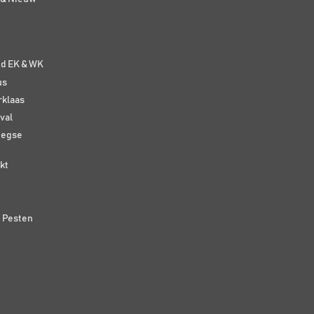
e
nd EK & WK
us
rklaas
val
eegse
kt
n Pesten