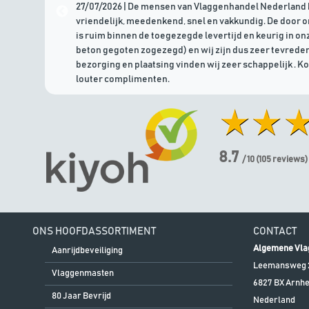
27/07/2026 | De mensen van Vlaggenhandel Nederland 
vriendelijk, meedenkend, snel en vakkundig. De door 
is ruim binnen de toegezegde levertijd en keurig in onz
beton gegoten zogezegd) en wij zijn dus zeer tevreden
bezorging en plaatsing vinden wij zeer schappelijk . K
louter complimenten.
8.7
/ 10
(
105
reviews)
ONS HOOFDASSORTIMENT
CONTACT
Algemene Vla
Aanrijdbeveiliging
Leemansweg 
Vlaggenmasten
6827 BX
Arnh
80 Jaar Bevrijd
Nederland