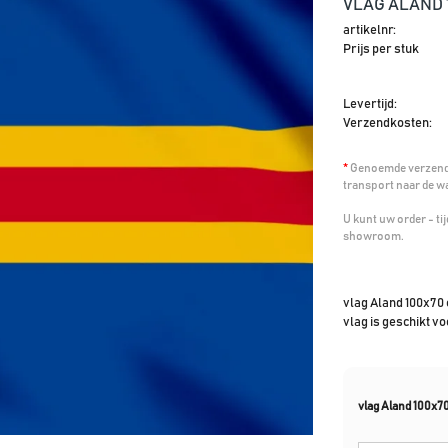
VLAG ALAND 
artikelnr:
Prijs per stuk
Levertijd:
Verzendkosten:
*
Genoemde verzendk
transport naar de w
U kunt uw order - t
showroom.
vlag Aland 100x70 
vlag is geschikt v
vlag Aland 100x7