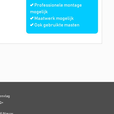
Professionele montage
mogelijk
Maatwerk mogelijk
Ook gebruikte masten
senvlag
Q+
t & Nieuw