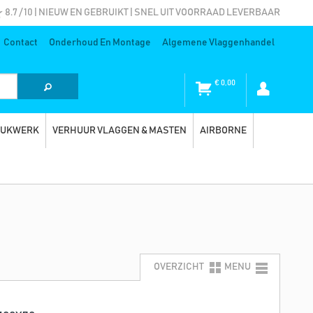
8.7 / 10 | NIEUW EN GEBRUIKT | SNEL UIT VOORRAAD LEVERBAAR
Contact
Onderhoud En Montage
Algemene Vlaggenhandel
€
0,00
RUKWERK
VERHUUR VLAGGEN & MASTEN
AIRBORNE
OVERZICHT
MENU