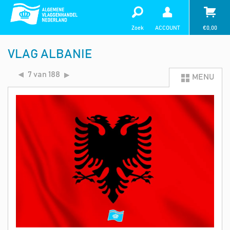
Zoek
ACCOUNT
€
0,00
VLAG ALBANIE
7 van 188
MENU