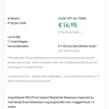
artikelnr:
VLAG-INT-AL-70100
Prijs per stuk
€ 14,95
(€ 18,09 incl btw )
Levertijd:
1-3 werkdagen
Verzendkosten:
€ 7,50 excl btw (Nederland)
*
(€ 9,08 incl btw)
*
Genoemde verzendkosten worden slechts eenmaal berekend
binnen een order. Voor transport naar de waddeneilanden kan een
toeslag gevraagd worden.
U kunt uw order - tijdens openingstijden - ook ophalen in Arnhem. U
bent welkom in onze showroom.
vlag Albanie 100x70 cm kopen? Bestel de Albanese vlag snel en
voordelig! Deze Albanese vlag is geschikt voor vlaggenmast < 2
meter