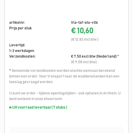
artikelnr:
Vla-taf-sta-v06
Prijs per stuk
€ 10,60
(€ 12,83 incl btw )
Levertijd:
1-3 werkdagen
Verzendkosten:
€ 7,50 excl btw (Nederland)
*
(€ 9,08 incl btw)
*
Genoemde verzendkosten worden slechts eenmaal berekend
binnen een order. Voor transport naar de waddeneilanden kan een
toeslag gevraagd worden.
U kunt uw order - tijdens openingstijden - ook ophalen in Arnhem. U
bent welkom in onze showroom.
Uit voorraad leverbaar
( 7 stuks )