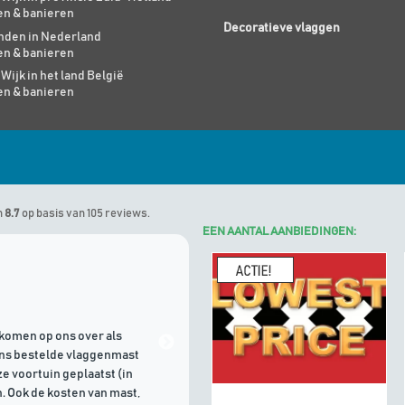
en & banieren
Decoratieve vlaggen
den in Nederland
en & banieren
 Wijk in het land België
en & banieren
n
8.7
op basis van 105 reviews.
EEN AANTAL AANBIEDINGEN:
Marinus
geeft Algemene Vlagg
komen op ons over als
21/07/2026 | Goede communicati
ons bestelde vlaggenmast
e voortuin geplaatst (in
. Ook de kosten van mast,