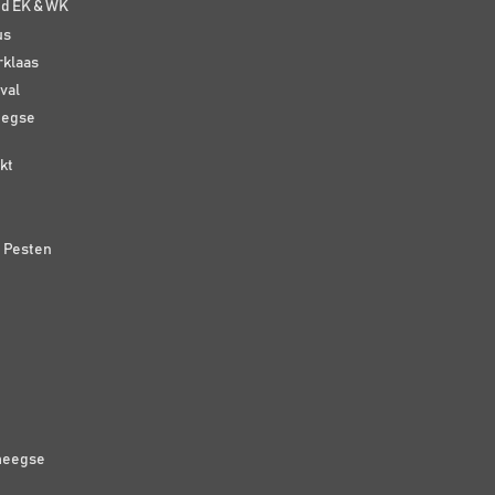
nd EK & WK
us
rklaas
val
eegse
kt
n Pesten
meegse