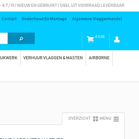
8.7 / 10 | NIEUW EN GEBRUIKT | SNEL UIT VOORRAAD LEVERBAAR
Contact
Onderhoud En Montage
Algemene Vlaggenhandel
€
0,00
RUKWERK
VERHUUR VLAGGEN & MASTEN
AIRBORNE
OVERZICHT
MENU