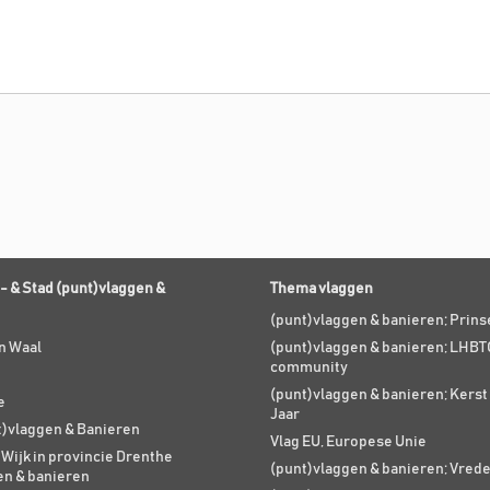
- & Stad (punt)vlaggen &
Thema vlaggen
(punt)vlaggen & banieren; Prin
n Waal
(punt)vlaggen & banieren; LHBT
community
(punt)vlaggen & banieren; Kers
e
Jaar
t)vlaggen & Banieren
Vlag EU, Europese Unie
 Wijk in provincie Drenthe
(punt)vlaggen & banieren; Vred
en & banieren