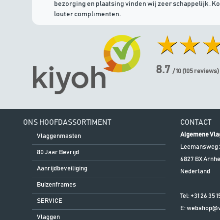
bezorging en plaatsing vinden wij zeer schappelijk . K
louter complimenten.
8.7
/ 10
(
105
reviews)
ONS HOOFDASSORTIMENT
CONTACT
Algemene Vla
Vlaggenmasten
Leemansweg 
80 Jaar Bevrijd
6827 BX
Arnh
Aanrijdbeveiliging
Nederland
Buizenframes
Tel:
+31 26 35 1
SERVICE
E:
webshop@vl
Vlaggen