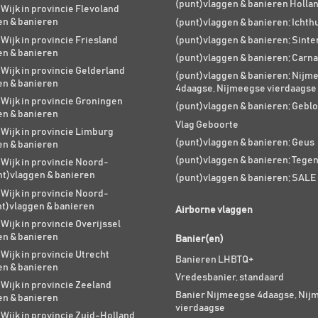
(punt)vlaggen & banieren Holla
 Wijk in provincie Flevoland
en & banieren
(punt)vlaggen & banieren; Ichth
 Wijk in provincie Friesland
(punt)vlaggen & banieren; Sinte
en & banieren
(punt)vlaggen & banieren; Carna
 Wijk in provincie Gelderland
(punt)vlaggen & banieren; Nijm
en & banieren
4daagse, Nijmeegse vierdaagse
 Wijk in provincie Groningen
(punt)vlaggen & banieren; Geblo
en & banieren
Vlag Geboorte
 Wijk in provincie Limburg
(punt)vlaggen & banieren; Geus
en & banieren
(punt)vlaggen & banieren; Tege
 Wijk in provincie Noord-
nt)vlaggen & banieren
(punt)vlaggen & banieren; SALE
 Wijk in provincie Noord-
nt)vlaggen & banieren
Airborne vlaggen
 Wijk in provincie Overijssel
en & banieren
Banier(en)
 Wijk in provincie Utrecht
Banieren LHBTQ+
en & banieren
Vredesbanier, standaard
 Wijk in provincie Zeeland
Banier Nijmeegse 4daagse, Nij
en & banieren
vierdaagse
 Wijk in provincie Zuid-Holland