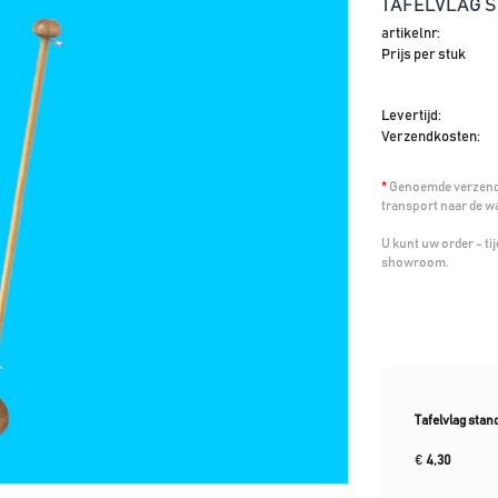
TAFELVLAG S
artikelnr:
Prijs per stuk
Levertijd:
Verzendkosten:
*
Genoemde verzendk
transport naar de w
U kunt uw order - t
showroom.
Tafelvlag stan
€
4,30