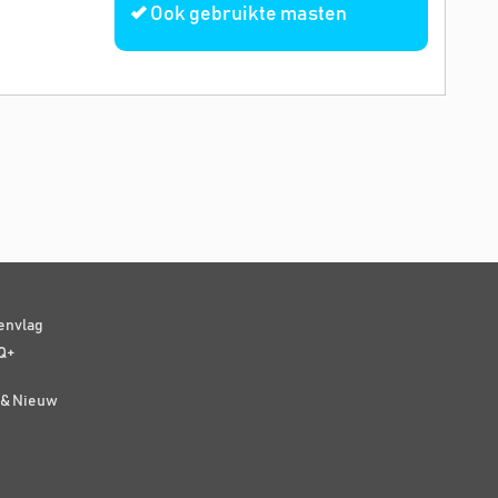
Ook gebruikte masten
senvlag
Q+
t & Nieuw
e