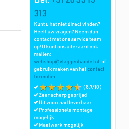
Bel:
+31 26 35 15
313
Kunt u het niet direct vinden?
Heeft uw vragen? Neem dan
contact met ons service team
op! U kunt ons uiteraard ook
mailen:
webshop@vlaggenhandel.nl
, of
gebruik maken van het
contact
formulier.
( 8.7/10 )
Zeer scherp geprijsd
Uit voorraad leverbaar
Professionele montage
mogelijk
Maatwerk mogelijk