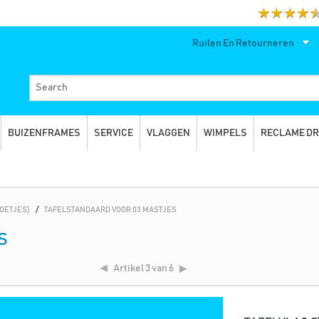
Ruilen En Retourneren
BUIZENFRAMES
SERVICE
VLAGGEN
WIMPELS
RECLAME D
OETJES)
/
TAFELSTANDAARD VOOR 03 MASTJES
S
Artikel
3 van 6