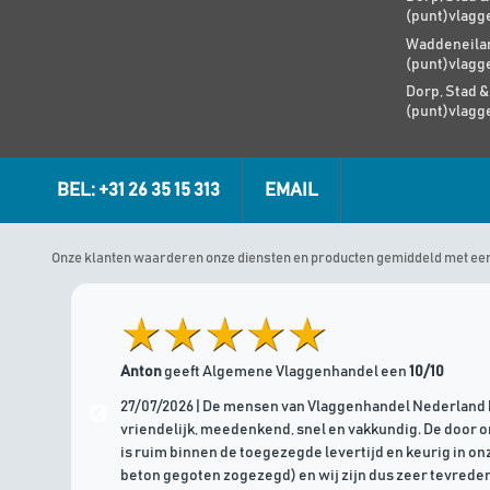
(punt)vlagg
Waddeneilan
(punt)vlagg
Dorp, Stad &
(punt)vlagg
BEL: +31 26 35 15 313
EMAIL
Onze klanten waarderen onze diensten en producten gemiddeld met ee
Anton
geeft Algemene Vlaggenhandel een
10/10
27/07/2026 | De mensen van Vlaggenhandel Nederland 
vriendelijk, meedenkend, snel en vakkundig. De door 
is ruim binnen de toegezegde levertijd en keurig in onz
beton gegoten zogezegd) en wij zijn dus zeer tevreden