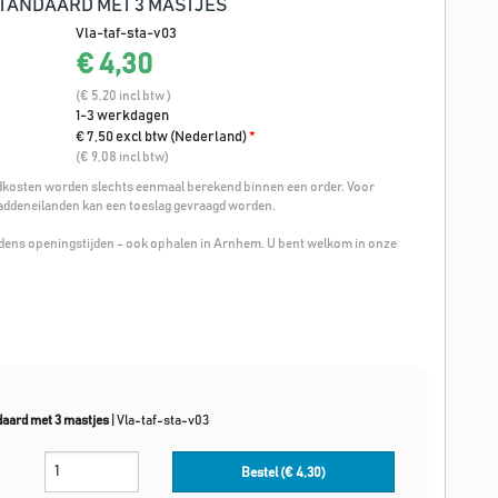
TANDAARD MET 3 MASTJES
Vla-taf-sta-v03
€ 4,30
(€ 5,20 incl btw )
1-3 werkdagen
€ 7,50 excl btw (Nederland)
*
(€ 9,08 incl btw)
osten worden slechts eenmaal berekend binnen een order. Voor
addeneilanden kan een toeslag gevraagd worden.
ijdens openingstijden - ook ophalen in Arnhem. U bent welkom in onze
daard met 3 mastjes
|
Vla-taf-sta-v03
Bestel (€
4,30
)