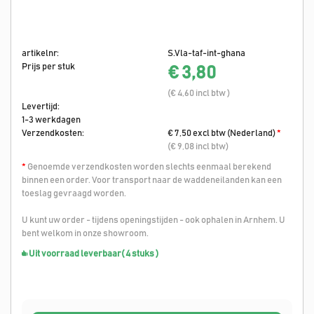
artikelnr:
S.Vla-taf-int-ghana
Prijs per stuk
€ 3,80
(€ 4,60 incl btw )
Levertijd:
1-3 werkdagen
Verzendkosten:
€ 7,50 excl btw (Nederland)
*
(€ 9,08 incl btw)
*
Genoemde verzendkosten worden slechts eenmaal berekend
binnen een order. Voor transport naar de waddeneilanden kan een
toeslag gevraagd worden.
U kunt uw order - tijdens openingstijden - ook ophalen in Arnhem. U
bent welkom in onze showroom.
Uit voorraad leverbaar
( 4 stuks )