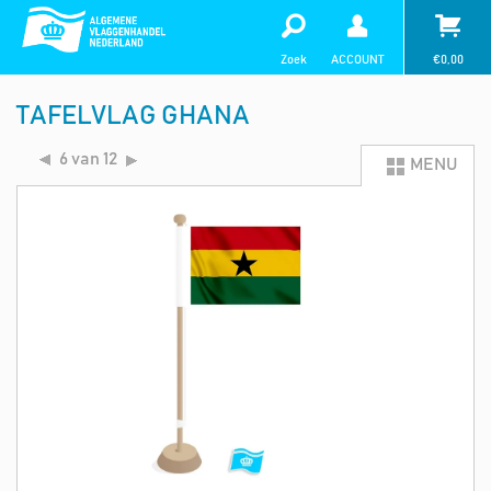
Zoek
ACCOUNT
€
0,00
TAFELVLAG GHANA
6 van 12
MENU