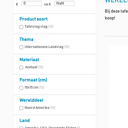
WEREL
€
tot €
Bij deze taf
koop!
Product soort
Tafelvlag vlag
(10)
Thema
Internationale Landvlag
(10)
Materiaal
Acetaat
(10)
Formaat (cm)
10x15 cm
(10)
Werelddeel
Noord Amerika
(10)
Land