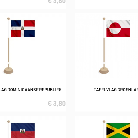
€ 3,80
LAG DOMINICAANSE REPUBLIEK
TAFELVLAG GROENLA
In winkelwagen
In winkelwagen
€ 3,80