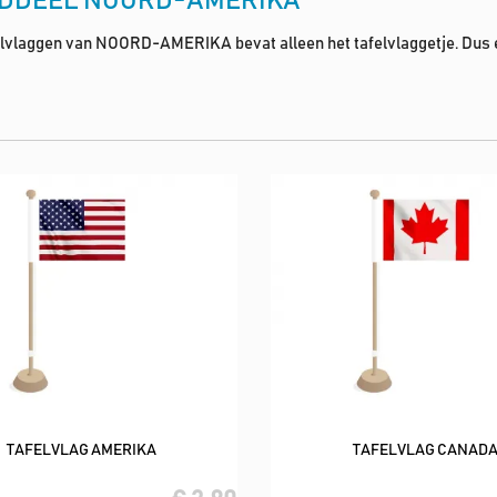
DDEEL NOORD-AMERIKA
elvlaggen van NOORD-AMERIKA bevat alleen het tafelvlaggetje. Dus er z
TAFELVLAG AMERIKA
TAFELVLAG CANAD
In winkelwagen
In winkelwagen