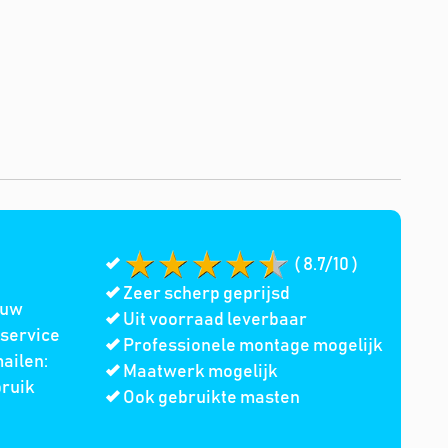
( 8.7/10 )
Zeer scherp geprijsd
 uw
Uit voorraad leverbaar
service
Professionele montage mogelijk
ailen:
Maatwerk mogelijk
bruik
Ook gebruikte masten