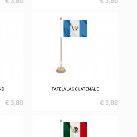
€ 3,80
€ 3,80
ND
TAFELVLAG GUATEMALE
In winkelwagen
€ 3,80
€ 3,80