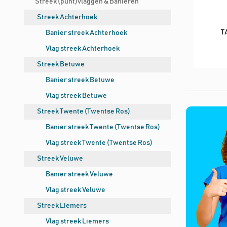
Streek (punt)vlaggen & Banieren
Streek Achterhoek
T
Banier streek Achterhoek
Vlag streek Achterhoek
Streek Betuwe
Banier streek Betuwe
Vlag streek Betuwe
Streek Twente (Twentse Ros)
Banier streek Twente (Twentse Ros)
Vlag streek Twente (Twentse Ros)
Streek Veluwe
Banier streek Veluwe
Vlag streek Veluwe
Streek Liemers
Vlag streek Liemers