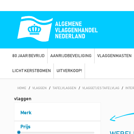
80 JAAR BEVRIJD
AANRIJDBEVEILIGING
VLAGGENMASTEN
LICHT KERSTBOMEN
UITVERKOOP!
HOME
/
VLAGGEN
/
TAFELVLAGGEN
/
VLAGGETJES TAFELVLAG
/
INTE
vlaggen
Merk
Prijs