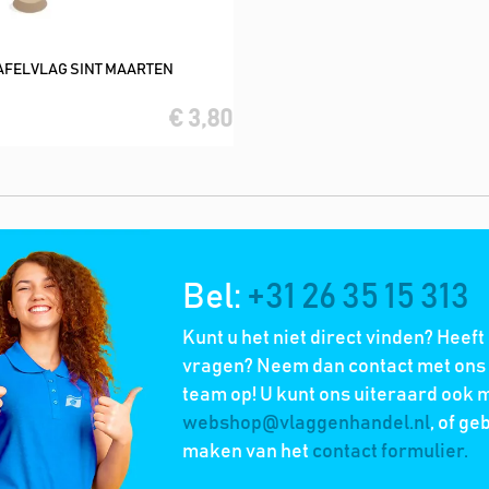
AFELVLAG SINT MAARTEN
In winkelwagen
€ 3,80
Bel:
+31 26 35 15 313
Kunt u het niet direct vinden? Heeft
vragen? Neem dan contact met ons 
team op! U kunt ons uiteraard ook m
webshop@vlaggenhandel.nl
, of ge
maken van het
contact formulier.