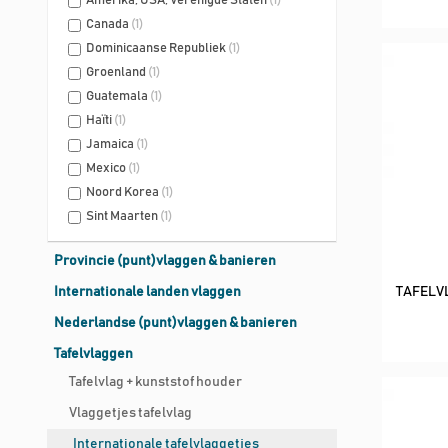
Amerika, USA, Verenigde Staten
(1)
Canada
(1)
Dominicaanse Republiek
(1)
Groenland
(1)
Guatemala
(1)
Haïti
(1)
Jamaica
(1)
Mexico
(1)
Noord Korea
(1)
Sint Maarten
(1)
Provincie (punt)vlaggen & banieren
Internationale landen vlaggen
TAFELV
Nederlandse (punt)vlaggen & banieren
Tafelvlaggen
Tafelvlag + kunststof houder
Vlaggetjes tafelvlag
Internationale tafelvlaggetjes