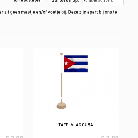
Sorteren op:
it geen mastje en/of voetje bij. Deze zijn apart bij ons te
A
TAFELVLAG CUBA
In winkelwagen