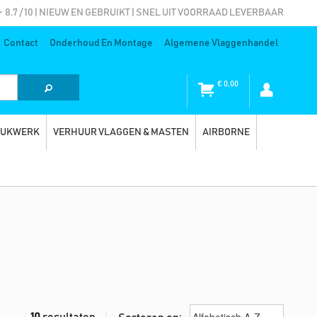
8.7 / 10 | NIEUW EN GEBRUIKT | SNEL UIT VOORRAAD LEVERBAAR
Contact
Onderhoud En Montage
Algemene Vlaggenhandel
€
0,00
RUKWERK
VERHUUR VLAGGEN & MASTEN
AIRBORNE
10
resultaten