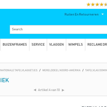
Ruilen En Retourneren
BUIZENFRAMES
SERVICE
VLAGGEN
WIMPELS
RECLAME D
RNATIONALE TAFELVLAGGETJES
/
WERELDDEEL NOORD-AMERIKA
/
TAFELVLAG DOMI
IEK
Artikel
4 van 10