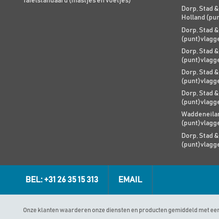
Tafelstandaard (mastjes en voetjes)
Dorp, Stad &
Holland (pu
Dorp, Stad &
(punt)vlagg
Dorp, Stad &
(punt)vlagg
Dorp, Stad &
(punt)vlagg
Dorp, Stad &
(punt)vlagg
Waddeneilan
(punt)vlagg
Dorp, Stad &
(punt)vlagg
BEL: +31 26 35 15 313
EMAIL
Onze klanten waarderen onze diensten en producten gemiddeld met ee