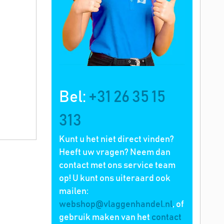
Bel:
+31 26 35 15
313
Kunt u het niet direct vinden?
Heeft uw vragen? Neem dan
contact met ons service team
op! U kunt ons uiteraard ook
mailen:
webshop@vlaggenhandel.nl
, of
gebruik maken van het
contact