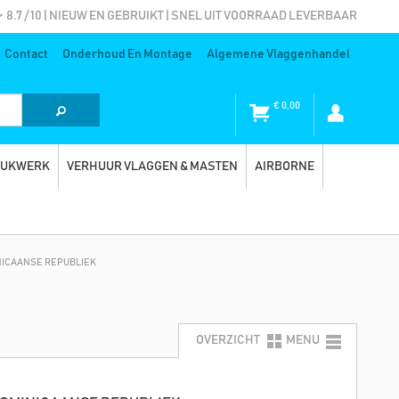
8.7 / 10 | NIEUW EN GEBRUIKT | SNEL UIT VOORRAAD LEVERBAAR
Contact
Onderhoud En Montage
Algemene Vlaggenhandel
€
0,00
RUKWERK
VERHUUR VLAGGEN & MASTEN
AIRBORNE
NICAANSE REPUBLIEK
OVERZICHT
MENU