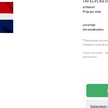
TAFELVLAG 
artikelnr:
Prijs per stuk
Levertijd:
Verzendkosten:
*
Genoemde verzendk
transport naar de w
U kunt uw order - t
showroom.
Selecteer 