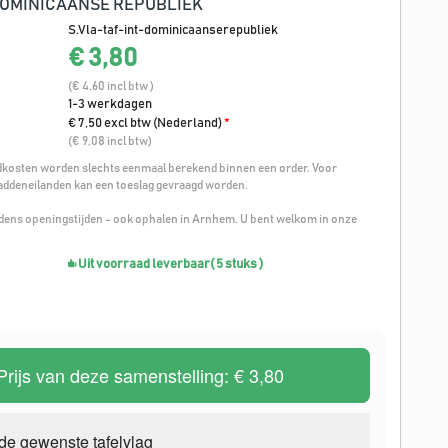
DOMINICAANSE REPUBLIEK
S.Vla-taf-int-dominicaanserepubliek
€ 3,80
(€ 4,60 incl btw )
1-3 werkdagen
€ 7,50 excl btw (Nederland)
*
(€ 9,08 incl btw)
osten worden slechts eenmaal berekend binnen een order. Voor
addeneilanden kan een toeslag gevraagd worden.
ijdens openingstijden - ook ophalen in Arnhem. U bent welkom in onze
Uit voorraad leverbaar
( 5 stuks )
Prijs van deze samenstelling:
€ 3,80
de gewenste tafelvlag