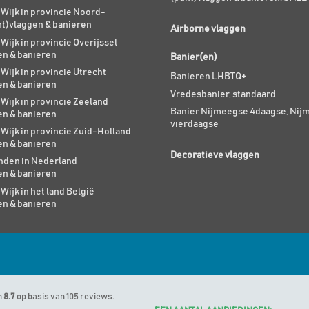
 Wijk in provincie Noord-
nt)vlaggen & banieren
Airborne vlaggen
 Wijk in provincie Overijssel
en & banieren
Banier(en)
 Wijk in provincie Utrecht
Banieren LHBTQ+
en & banieren
Vredesbanier, standaard
 Wijk in provincie Zeeland
Banier Nijmeegse 4daagse, Nij
en & banieren
vierdaagse
 Wijk in provincie Zuid-Holland
en & banieren
Decoratieve vlaggen
den in Nederland
en & banieren
 Wijk in het land België
en & banieren
n
8.7
op basis van 105 reviews.