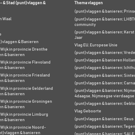
- & Stad (punt)vlaggen &
Thema vlaggen
(punt)vlaggen & banieren; Prin
n Waal
(punt)vlaggen & banieren; LHBT
community
(punt)vlaggen & banieren; Kers
e
Jaar
t)vlaggen & Banieren
Vlag EU, Europese Unie
 Wijk in provincie Drenthe
(punt)vlaggen & banieren; Vred
en & banieren
(punt)vlaggen & banieren Holla
 Wijk in provincie Flevoland
en & banieren
(punt)vlaggen & banieren; Ichth
 Wijk in provincie Friesland
(punt)vlaggen & banieren; Sinte
en & banieren
(punt)vlaggen & banieren; Carna
 Wijk in provincie Gelderland
(punt)vlaggen & banieren; Nijm
en & banieren
4daagse, Nijmeegse vierdaagse
 Wijk in provincie Groningen
(punt)vlaggen & banieren; Geblo
en & banieren
Vlag Geboorte
 Wijk in provincie Limburg
(punt)vlaggen & banieren; Geus
en & banieren
(punt)vlaggen & banieren; Tege
 Wijk in provincie Noord-
nt)vlaggen & banieren
(punt)vlaggen & banieren; SALE