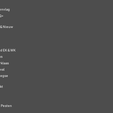
senvlag
Q+
t & Nieuw
e
nd EK & WK
us
rklaas
val
eegse
kt
n Pesten