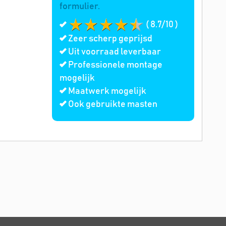
formulier.
( 8.7/10 )
Zeer scherp geprijsd
Uit voorraad leverbaar
Professionele montage
mogelijk
Maatwerk mogelijk
Ook gebruikte masten