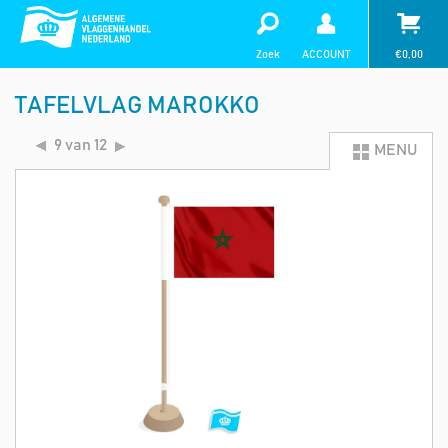
Zoek
ACCOUNT
€
0,00
TAFELVLAG MAROKKO
9 van 12
MENU