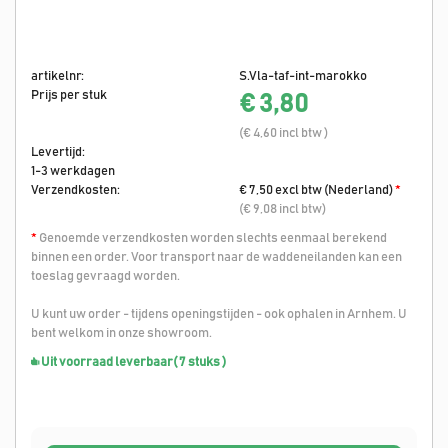
artikelnr:
S.Vla-taf-int-marokko
Prijs per stuk
€ 3,80
(€ 4,60 incl btw )
Levertijd:
1-3 werkdagen
Verzendkosten:
€ 7,50 excl btw (Nederland)
*
(€ 9,08 incl btw)
*
Genoemde verzendkosten worden slechts eenmaal berekend
binnen een order. Voor transport naar de waddeneilanden kan een
toeslag gevraagd worden.
U kunt uw order - tijdens openingstijden - ook ophalen in Arnhem. U
bent welkom in onze showroom.
Uit voorraad leverbaar
( 7 stuks )