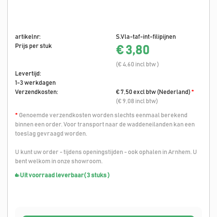
artikelnr:
S.Vla-taf-int-filipijnen
Prijs per stuk
€ 3,80
(€ 4,60 incl btw )
Levertijd:
1-3 werkdagen
Verzendkosten:
€ 7,50 excl btw (Nederland)
*
(€ 9,08 incl btw)
*
Genoemde verzendkosten worden slechts eenmaal berekend
binnen een order. Voor transport naar de waddeneilanden kan een
toeslag gevraagd worden.
U kunt uw order - tijdens openingstijden - ook ophalen in Arnhem. U
bent welkom in onze showroom.
Uit voorraad leverbaar
( 3 stuks )