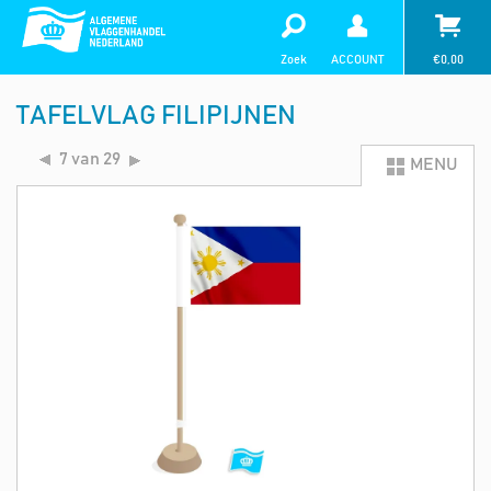
Zoek
ACCOUNT
€
0,00
TAFELVLAG FILIPIJNEN
7 van 29
MENU