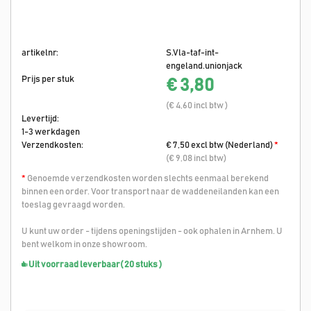
artikelnr:
S.Vla-taf-int-
engeland.unionjack
Prijs per stuk
€ 3,80
(€ 4,60 incl btw )
Levertijd:
1-3 werkdagen
Verzendkosten:
€ 7,50 excl btw (Nederland)
*
(€ 9,08 incl btw)
*
Genoemde verzendkosten worden slechts eenmaal berekend
binnen een order. Voor transport naar de waddeneilanden kan een
toeslag gevraagd worden.
U kunt uw order - tijdens openingstijden - ook ophalen in Arnhem. U
bent welkom in onze showroom.
Uit voorraad leverbaar
( 20 stuks )