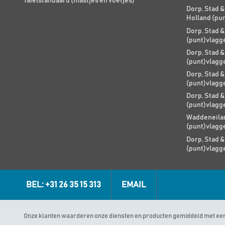
Tafelstandaard (mastjes en voetjes)
Dorp, Stad &
Holland (pu
Dorp, Stad &
(punt)vlagg
Dorp, Stad &
(punt)vlagg
Dorp, Stad &
(punt)vlagg
Dorp, Stad &
(punt)vlagg
Waddeneilan
(punt)vlagg
Dorp, Stad &
(punt)vlagg
BEL: +31 26 35 15 313
EMAIL
Onze klanten waarderen onze diensten en producten gemiddeld met ee