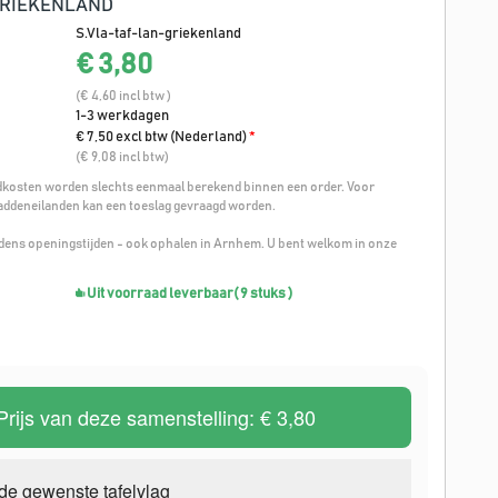
GRIEKENLAND
S.Vla-taf-lan-griekenland
€ 3,80
(€ 4,60 incl btw )
1-3 werkdagen
€ 7,50 excl btw (Nederland)
*
(€ 9,08 incl btw)
osten worden slechts eenmaal berekend binnen een order. Voor
addeneilanden kan een toeslag gevraagd worden.
ijdens openingstijden - ook ophalen in Arnhem. U bent welkom in onze
Uit voorraad leverbaar
( 9 stuks )
Prijs van deze samenstelling:
€ 3,80
de gewenste tafelvlag