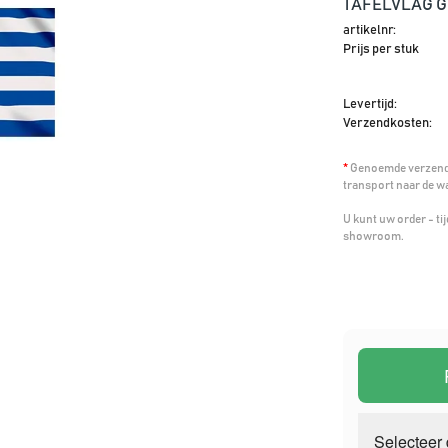
TAFELVLAG 
artikelnr:
Prijs per stuk
Levertijd:
Verzendkosten:
*
Genoemde verzendk
transport naar de w
U kunt uw order - t
showroom.
Selecteer 