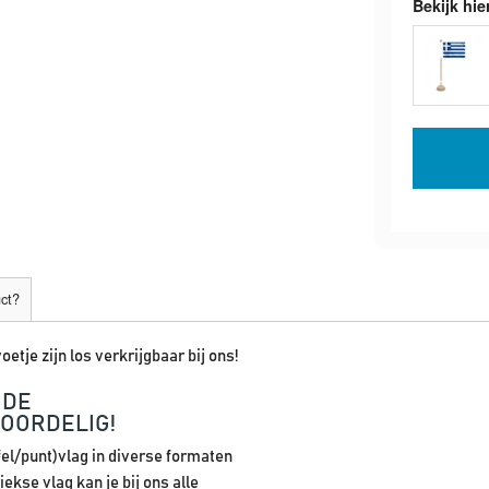
Bekijk hie
uct?
oetje zijn los verkrijgbaar bij ons!
 DE
VOORDELIG!
fel/punt)vlag in diverse formaten
ekse vlag kan je bij ons alle