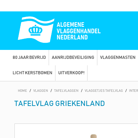
80 JAAR BEVRIJD
AANRIJDBEVEILIGING
VLAGGENMASTEN
LICHT KERSTBOMEN
UITVERKOOP!
HOME
/
VLAGGEN
/
TAFELVLAGGEN
/
VLAGGETJES TAFELVLAG
/
INTE
TAFELVLAG GRIEKENLAND