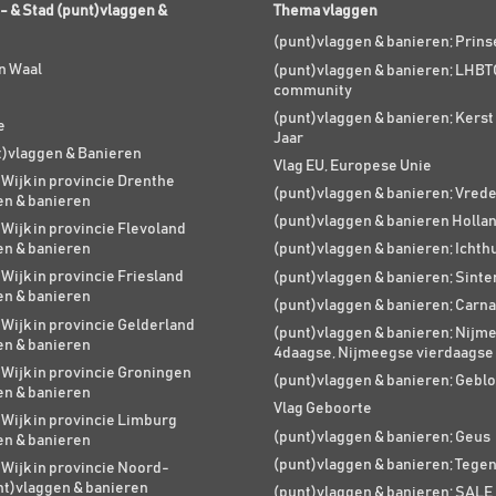
- & Stad (punt)vlaggen &
Thema vlaggen
(punt)vlaggen & banieren; Prin
n Waal
(punt)vlaggen & banieren; LHBT
community
(punt)vlaggen & banieren; Kers
e
Jaar
t)vlaggen & Banieren
Vlag EU, Europese Unie
 Wijk in provincie Drenthe
(punt)vlaggen & banieren; Vred
en & banieren
(punt)vlaggen & banieren Holla
 Wijk in provincie Flevoland
en & banieren
(punt)vlaggen & banieren; Ichth
 Wijk in provincie Friesland
(punt)vlaggen & banieren; Sinte
en & banieren
(punt)vlaggen & banieren; Carna
 Wijk in provincie Gelderland
(punt)vlaggen & banieren; Nijm
en & banieren
4daagse, Nijmeegse vierdaagse
 Wijk in provincie Groningen
(punt)vlaggen & banieren; Geblo
en & banieren
Vlag Geboorte
 Wijk in provincie Limburg
(punt)vlaggen & banieren; Geus
en & banieren
(punt)vlaggen & banieren; Tege
 Wijk in provincie Noord-
nt)vlaggen & banieren
(punt)vlaggen & banieren; SALE