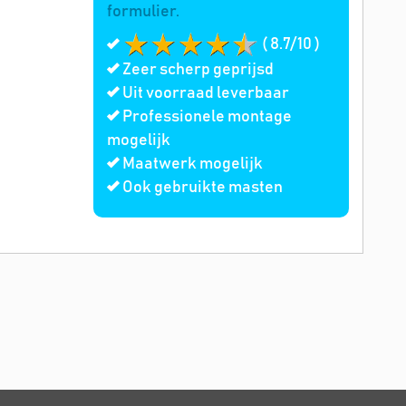
formulier.
( 8.7/10 )
Zeer scherp geprijsd
Uit voorraad leverbaar
Professionele montage
mogelijk
Maatwerk mogelijk
Ook gebruikte masten