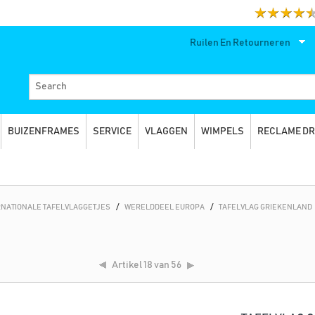
Ruilen En Retourneren
BUIZENFRAMES
SERVICE
VLAGGEN
WIMPELS
RECLAME D
RNATIONALE TAFELVLAGGETJES
/
WERELDDEEL EUROPA
/
TAFELVLAG GRIEKENLAND
Artikel
18 van 56