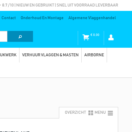
8.7 / 10 | NIEUW EN GEBRUIKT | SNEL UIT VOORRAAD LEVERBAAR
Contact
Onderhoud En Montage
Algemene Vlaggenhandel
€
0,00
RUKWERK
VERHUUR VLAGGEN & MASTEN
AIRBORNE
OVERZICHT
MENU