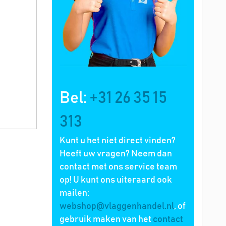
Bel:
+31 26 35 15
313
Kunt u het niet direct vinden?
Heeft uw vragen? Neem dan
contact met ons service team
op! U kunt ons uiteraard ook
mailen:
webshop@vlaggenhandel.nl
, of
gebruik maken van het
contact