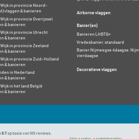
 Wijk in provincie Noord-
nt)vlaggen & banieren
Airborne vlaggen
 Wijk in provincie Overijssel
en & banieren
Banier(en)
 Wijk in provincie Utrecht
Banieren LHBTQ+
en & banieren
Vredesbanier, standaard
 Wijk in provincie Zeeland
Banier Nijmeegse 4daagse, Nij
en & banieren
vierdaagse
 Wijk in provincie Zuid-Holland
en & banieren
Decoratieve vlaggen
den in Nederland
en & banieren
 Wijk in het land België
en & banieren
n
8.7
op basis van 105 reviews.