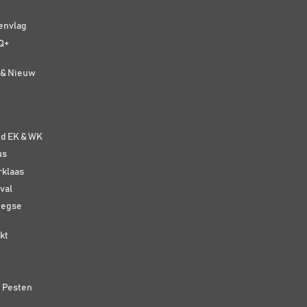
senvlag
Q+
t & Nieuw
e
nd EK & WK
us
rklaas
val
eegse
kt
n Pesten