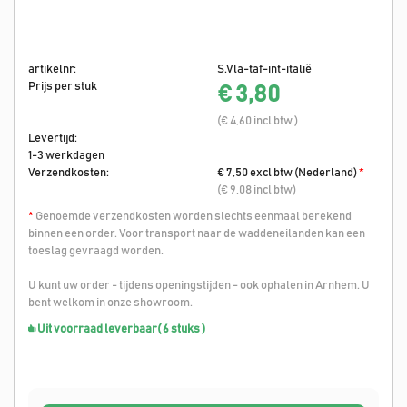
artikelnr:
S.Vla-taf-int-italië
Prijs per stuk
€ 3,80
(€ 4,60 incl btw )
Levertijd:
1-3 werkdagen
Verzendkosten:
€ 7,50 excl btw (Nederland)
*
(€ 9,08 incl btw)
*
Genoemde verzendkosten worden slechts eenmaal berekend
binnen een order. Voor transport naar de waddeneilanden kan een
toeslag gevraagd worden.
U kunt uw order - tijdens openingstijden - ook ophalen in Arnhem. U
bent welkom in onze showroom.
Uit voorraad leverbaar
( 6 stuks )