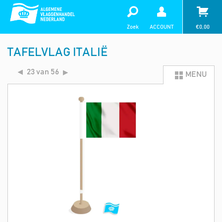
Zoek
ACCOUNT
€
0,00
TAFELVLAG ITALIË
23 van 56
MENU