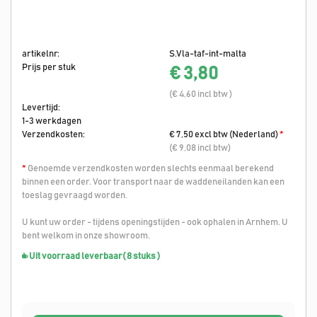
artikelnr:
S.Vla-taf-int-malta
Prijs per stuk
€ 3,80
(€ 4,60 incl btw )
Levertijd:
1-3 werkdagen
Verzendkosten:
€ 7,50 excl btw (Nederland)
*
(€ 9,08 incl btw)
*
Genoemde verzendkosten worden slechts eenmaal berekend
binnen een order. Voor transport naar de waddeneilanden kan een
toeslag gevraagd worden.
U kunt uw order - tijdens openingstijden - ook ophalen in Arnhem. U
bent welkom in onze showroom.
Uit voorraad leverbaar
( 8 stuks )