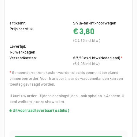
artikelnr:
S.Vla-taf-int-noorwegen
Prijs per stuk
€ 3,80
(€ 4,60 incl btw )
Levertijd:
1-3 werkdagen
Verzendkosten:
€ 7,50 excl btw (Nederland)
*
(€ 9,08 incl btw)
*
Genoemde verzendkosten worden slechts eenmaal berekend
binnen een order. Voor transport naar de waddeneilanden kan een
toeslag gevraagd worden.
U kunt uw order - tijdens openingstijden - ook ophalen in Arnhem. U
bent welkom in onze showroom.
Uit voorraad leverbaar
( 4 stuks )