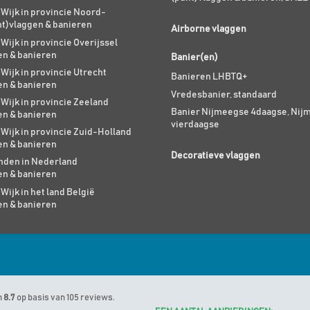
 Wijk in provincie Noord-
nt)vlaggen & banieren
Airborne vlaggen
 Wijk in provincie Overijssel
en & banieren
Banier(en)
 Wijk in provincie Utrecht
Banieren LHBTQ+
en & banieren
Vredesbanier, standaard
 Wijk in provincie Zeeland
Banier Nijmeegse 4daagse, Nij
en & banieren
vierdaagse
 Wijk in provincie Zuid-Holland
en & banieren
Decoratieve vlaggen
den in Nederland
en & banieren
 Wijk in het land België
en & banieren
n
8.7
op basis van 105 reviews.