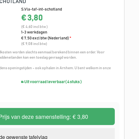
SCHOTLAND
S.Vla-taf-int-schotland
€ 3,80
(€ 4,60 incl btw )
1-3 werkdagen
€ 7,50 excl btw (Nederland)
*
(€ 9,08 incl btw)
osten worden slechts eenmaal berekend binnen een order. Voor
addeneilanden kan een toeslag gevraagd worden.
ijdens openingstijden - ook ophalen in Arnhem. U bent welkom in onze
Uit voorraad leverbaar
( 4 stuks )
Prijs van deze samenstelling:
€ 3,80
de gewenste tafelvlag