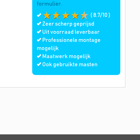
formulier.
( 8.7/10 )
Zeer scherp geprijsd
Uit voorraad leverbaar
Professionele montage
mogelijk
Maatwerk mogelijk
Ook gebruikte masten