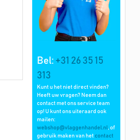
Bel:
+31 26 35 15
313
Kunt u het niet direct vinden?
Heeft uw vragen? Neem dan
contact met ons service team
op! U kunt ons uiteraard ook
mailen:
webshop@vlaggenhandel.nl
, of
gebruik maken van het
contact