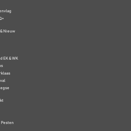
senvlag
Q+
t & Nieuw
e
nd EK & WK
us
rklaas
val
eegse
kt
n Pesten