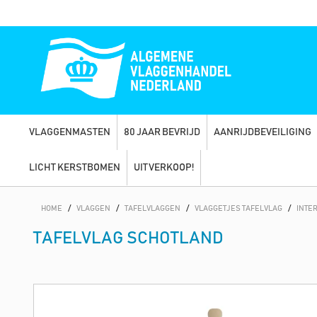
VLAGGENMASTEN
80 JAAR BEVRIJD
AANRIJDBEVEILIGING
LICHT KERSTBOMEN
UITVERKOOP!
HOME
/
VLAGGEN
/
TAFELVLAGGEN
/
VLAGGETJES TAFELVLAG
/
INTE
TAFELVLAG SCHOTLAND