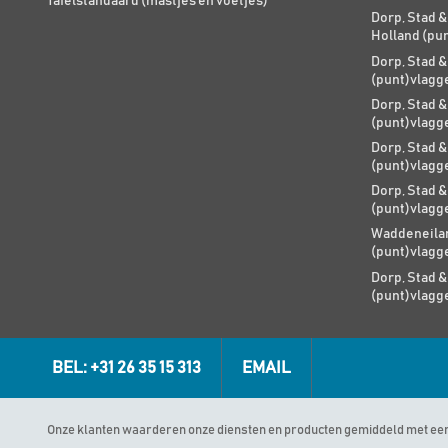
Tafelstandaard (mastjes en voetjes)
Dorp, Stad &
Holland (pu
Dorp, Stad &
(punt)vlagg
Dorp, Stad &
(punt)vlagg
Dorp, Stad &
(punt)vlagg
Dorp, Stad &
(punt)vlagg
Waddeneilan
(punt)vlagg
Dorp, Stad &
(punt)vlagg
BEL: +31 26 35 15 313
EMAIL
Onze klanten waarderen onze diensten en producten gemiddeld met ee