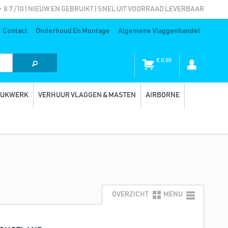
8.7 / 10 | NIEUW EN GEBRUIKT | SNEL UIT VOORRAAD LEVERBAAR
Contact
Onderhoud En Montage
Algemene Vlaggenhandel
€
0,00
RUKWERK
VERHUUR VLAGGEN & MASTEN
AIRBORNE
OVERZICHT
MENU