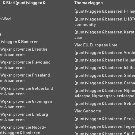
- & Stad (punt)vlaggen &
Thema vlaggen
(punt)vlaggen & banieren; Prin
n Waal
(punt)vlaggen & banieren; LHBT
community
(punt)vlaggen & banieren; Kers
e
Jaar
t)vlaggen & Banieren
Vlag EU, Europese Unie
 Wijk in provincie Drenthe
(punt)vlaggen & banieren; Vred
en & banieren
(punt)vlaggen & banieren Holla
 Wijk in provincie Flevoland
en & banieren
(punt)vlaggen & banieren; Ichth
 Wijk in provincie Friesland
(punt)vlaggen & banieren; Sinte
en & banieren
(punt)vlaggen & banieren; Carna
 Wijk in provincie Gelderland
(punt)vlaggen & banieren; Nijm
en & banieren
4daagse, Nijmeegse vierdaagse
 Wijk in provincie Groningen
(punt)vlaggen & banieren; Geblo
en & banieren
Vlag Geboorte
 Wijk in provincie Limburg
(punt)vlaggen & banieren; Geus
en & banieren
(punt)vlaggen & banieren; Tege
 Wijk in provincie Noord-
nt)vlaggen & banieren
(punt)vlaggen & banieren; SALE