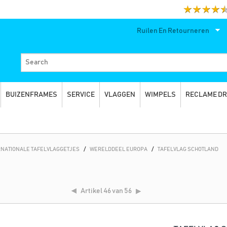
Ruilen En Retourneren
BUIZENFRAMES
SERVICE
VLAGGEN
WIMPELS
RECLAME D
RNATIONALE TAFELVLAGGETJES
/
WERELDDEEL EUROPA
/
TAFELVLAG SCHOTLAND
Artikel
46 van 56