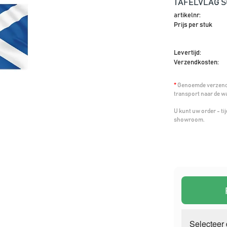
TAFELVLAG 
artikelnr:
Prijs per stuk
Levertijd:
Verzendkosten:
*
Genoemde verzendk
transport naar de w
U kunt uw order - t
showroom.
Selecteer 