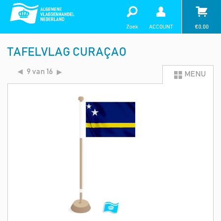
Zoek
ACCOUNT
€
0,00
TAFELVLAG CURAÇAO
9 van 16
MENU