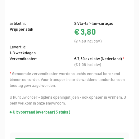
artikelnr:
S.Vla-taf-lan-curaçao
Prijs per stuk
€ 3,80
(€ 4,60 incl btw )
Levertijd:
1-3 werkdagen
Verzendkosten:
€ 7,50 excl btw (Nederland)
*
(€ 9,08 incl btw)
*
Genoemde verzendkosten worden slechts eenmaal berekend
binnen een order. Voor transport naar de waddeneilanden kan een
toeslag gevraagd worden.
U kunt uw order - tijdens openingstijden - ook ophalen in Arnhem. U
bent welkom in onze showroom.
Uit voorraad leverbaar
( 5 stuks )