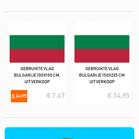
liefste in combinatie met vlekverwijderaar product).
De meeste vlaggen hebben een kwaliteit van 160
m2/spunpolyester (lijkt op katoen)
Deze tweedehands vlaggen hebben wij in de volgende formaten;
100x150 cm & 150x225 cm
GEBRUIKTE VLAG
GEBRUIKTE VLAG
BULGARIJE 100X150 CM,
BULGARIJE 150X225 CM
UITVERKOOP
UITVERKOOP
€ 7,47
€ 34,95
€ 14,95