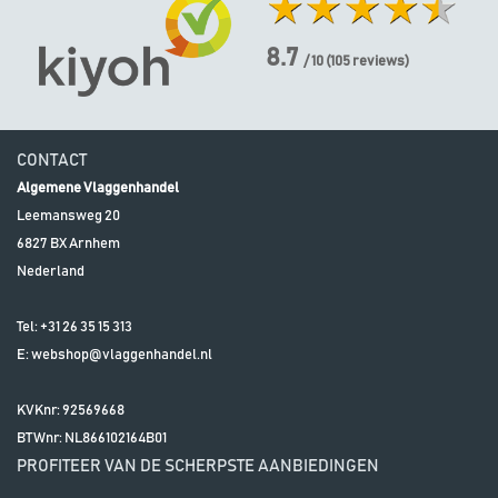
8.7
/ 10
(
105
reviews)
CONTACT
Algemene Vlaggenhandel
Leemansweg 20
6827 BX
Arnhem
Nederland
Tel:
+31 26 35 15 313
E:
webshop@vlaggenhandel.nl
KVKnr: 92569668
BTWnr:
NL866102164B01
PROFITEER VAN DE SCHERPSTE AANBIEDINGEN