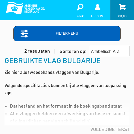
Zoek
ACCOUNT
€
0,00
FILTERMENU
2
resultaten
Sorteren op:
GEBRUIKTE VLAG BULGARIJE
Zie hier alle tweedehands vlaggen van Bulgarije.
Volgende specififacties kunnen bij alle vlaggen van toepassing
zijn;
Dat het land en het formaat in de boekingsband staat
Alle vlaggen hebben een afwerking van lusje en koord
of clips (dit kan per vlag schillend zijn)
Lichte vlekjes in de vlag (deze kan je dmv de wasmiddel,
VOLLEDIGE TEKST