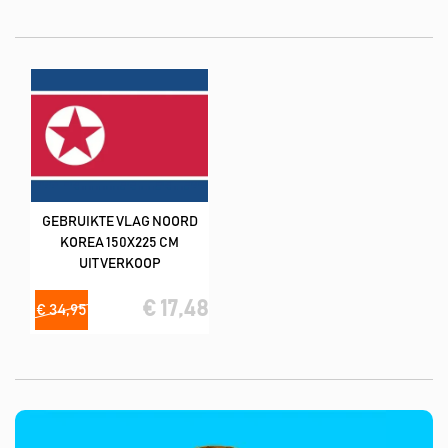
liefste in combinatie met vlekverwijderaar product).
De meeste vlaggen hebben een kwaliteit van 160
m2/spunpolyester (lijkt op katoen)
Deze tweedehands vlaggen hebben wij in de volgende formaat
150x225 cm
GEBRUIKTE VLAG NOORD
KOREA 150X225 CM
UITVERKOOP
€ 17,48
€ 34,95