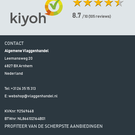
8.7
/ 10
(
105
reviews)
CONTACT
Algemene Vlaggenhandel
Leemansweg 20
6827 BX
Arnhem
Nederland
Tel:
+31 26 35 15 313
E:
webshop@vlaggenhandel.nl
KVKnr: 92569668
BTWnr:
NL866102164B01
PROFITEER VAN DE SCHERPSTE AANBIEDINGEN