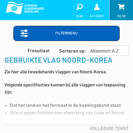
Zoek
ACCOUNT
€
0,00
FILTERMENU
1
resultaat
Sorteren op:
GEBRUIKTE VLAG NOORD-KOREA
Zie hier alle tweedehands vlaggen van Noord-Korea.
Volgende specififacties kunnen bij alle vlaggen van toepassing
zijn;
Dat het land en het formaat in de boekingsband staat
Alle vlaggen hebben een afwerking van lusje en koord
of clips (dit kan per vlag schillend zijn)
Lichte vlekjes in de vlag (deze kan je dmv de wasmiddel,
VOLLEDIGE TEKST